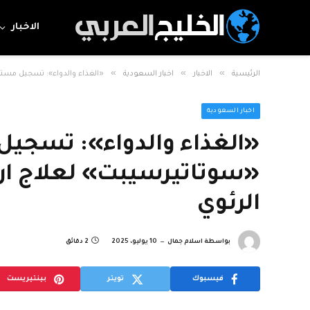
الاخبار
»
»
»
الرئيسية
الاخبار
اخبار السعودية
«الغذاء والدواء»: تسجيل مستح
اخبار السعودية
«الغذاء والدواء»: تسجيل
«سوﺗﺎتيرسيبت» لعلاج ار
الرئوي
بواسطة
اسلام جمال
10 يوليو، 2025
2 دقائق
فيسبوك
تويتر
بينتيريست