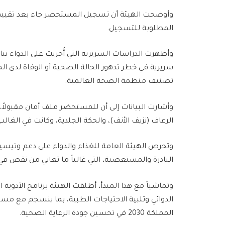
وأوضحت الهيئة أن تسجيل المستحضر جاء بعد تقييم ش
المطلوبة للتسجيل.
وأظهرت الدراسات السريرية التي أُجريت على الدواء نت
سريرية في خطر تدهور الحالة الصحية أو الوفاة لدى الم
تصنيف منظمة الصحة العالمية.
وأشارت البيانات إلى أن للمستحضر ملف أمان مقبولاً، ح
الرعاف (نزيف الأنف)، والحكة الجلدية، وكانت في الغال
وتحرص الهيئة العامة للغذاء والدواء على دعم وتيسير
النادرة والمستعصية، التي غالباً ما تعاني من نقص في 
وتماشياً مع هذا المبدأ، أطلقت الهيئة برنامج الأدوية اليت
الدوائي وتلبية الاحتياجات الطبية، بما ينسجم مع مس
المملكة 2030 في تحسين جودة الرعاية الصحية.