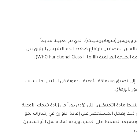
ينريفير (سوﺗﺎتيرسيبت)، الذي تم تعيينه سابقاً
لبالغين المصابين بارتفاع ضغط الدم الشرياني الرئوي من
الدرجة الوظيفية الثانية أو الثالثة حسب تصنيف منظمة الصحة العالمية (WHO Functional Class II to III)،
 إلى تضيق وسماكة الأوعية الدموية في الرئتين، ما يسبب
 بالإرهاق.
ط مادة الأكتيفين، التي تؤدي دوراً في زيادة سُمك الأوعية
ل ذلك يعمل المستحضر على إعادة التوازن في إشارات نمو
 وتخفيف الضغط على القلب، وزيادة كفاءة نقل الأوكسجين
ى.