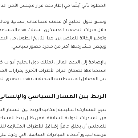
الخطوة تأتي أيضًا في إطار دعم قرار مجلس الأمن التابع لل
وسبق لدول الخليج أن قدمت مساعدات إنسانية ومالي
خلال فترات التصعيد العسكري. شملت هذه المساعدات 
وتوفير الإغاثة للمتضررين. هذا التاريخ الطويل من ا
ويجعل مشاركتها أكثر من مجرد حضور سياسي.
بالإضافة إلى الدعم المالي، تمتلك دول الخليج أدوات 
استخدامها لضمان التزام الأطراف الأخرى بقرارات الم
بين الفصائل الفلسطينية المختلفة، بهدف تحقيق الم
الربط بين المسار السياسي والإنساني
تتيح المشاركة الخليجية إمكانية الربط بين المسار الس
من المبادرات الدولية السابقة. فمن خلال ربط المسا
للمجلس أن يخلق حافزًا إضافيًا للأطراف المتنازعة ل
فرصة لتجاوز أخطاء المبادرات السابقة، التي ركزت على 