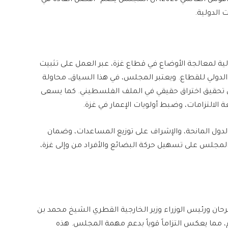
خلال مراسم التوقيع على ميثاق المجلس في منتدى دافوس العالمي 2026، أن المجلس يضم “أفضل القادة في
 الدولية.
 لمعالجة الأوضاع في قطاع غزة، عبر العمل على تثبيت
م الدولي للقطاع. ويعتبر المجلس، في هذا السياق، محاولة
 في تحقيق اختراق حقيقي في الملف الفلسطيني. كما يسعى
 الالتزامات، وضبط أولويات الإعمار في غزة.
لدول المانحة، والإشراف على توزيع المساعدات، وضمان
لمجلس على تسهيل حركة البضائع والأفراد من وإلى غزة،
رحان ورئيس الوزراء وزير الخارجية القطري الشيخ محمد بن
 مما يعكس التزاماً قوياً بدعم مهمة المجلس. هذه