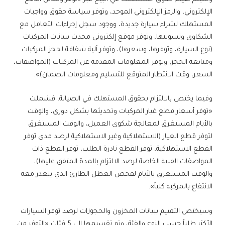
الإلكتروني، والرمز الإلكتروني الموحد، وتوفر سياسة حقوق وواجبات
المستهلك لشراء سيارة جديدة، ووجود سجل إجراءات التعامل مع
الشكاوى وتسويتها، وتوفر موقع إلكتروني محدث ببيانات المركبات
(نوع السيارة، وتوفرها، وسعرها)، وتوفر آلية شفافة لحجز المركبات
ومتابعة الحجز، وتوفر المعلومات المقدمة عن المركبات (المواصفات،
السعر، وقت الانتظار المتوقع للتسليم ومعلومات الضمان)».
وفيما يختص بالالتزام بحقوق المستهلك في الصيانة، فشملت
«توفر أسعار قطع غيار المركبات وتحديثها بشكل دوري، والوقت
بالأيام المستغرق لمعالجة شكوى العميل، والوقت المستغرق
لتوفر قطع الغيار (الاستهلاكية وغير الاستهلاكية لرصد مدى توفر
القطع الاستهلاكية، توفر القطع نادرة الطلب، توفر القطع ذات
المواصفات الفنية الخاصة لرصد الالتزام بالمدة المتفق عليها)،
والوقت المستغرق بالأيام لفحص العطل الطارئ الذي يتعذر معه
الانتفاع بالمركبة كلياً».
وسيختص التقييم ببيانات المخزون والحجوزات لرصد توفر السيارات
الأكثر طلباً حسب النوع والفئة، وتم تقسيمها إلى 5 فئات «التوفر من