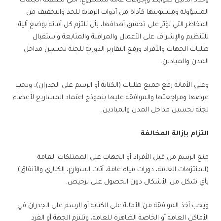
وحدد الدليل ضوابط وإجراءات عامة للمشروع، التي تطبقها الجهات
المسؤولة ومنسوبيها كأداة من أدوات الرقابة للحد والتخفيف من
المخاطر التي تؤثر على تحقيق أهدافها، بأن تلتزم كل أمانة بوضع آلية
للتنظيم والإشراف على الأعمال والمراقبة والمتابعة واستقبال
طلبات الجهات والأفراد ورفع التقارير الدورية للجنة تحسين مداخل
المدن والميادين.
وعلى الأمانة رفع جميع طلبات (الكتابة أو الرسم على الجدران)، ويجب
عرضها ومراجعتها والموافقة عليها بنموذج اعتماد المشاريع لأعضاء
لجنة تحسين مداخل المدن والميادين.
التزام بإزالة المخالفة
منع الرسم من قبل الأفراد أو الجهات على الممتلكات العامة
(المنتزهات العامة، دورات مياه عامة، أثاث الشوارع، الكباري والأنفاق)
بأي شكل من الأشكال دون الحصول على ترخيص.
ويجب أخذ الموافقة من الأمانة على الكتابة أو الرسم على الجدران في
الأماكن العامة أو الخاصة الظاهرة للعامة، وتلتزم الجهة أو الفرد