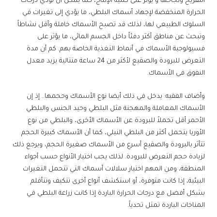
التفريخ ونجاحها و يؤثر على كمية الإنتاج، كما يمكن أن تؤدي درجات
الحرارة المنخفضة لإجهاد أسماك البلطي، ما يؤدي إلى تغيرات في
السلوك الطبيعي لها، لذلك قد تصبح الأسماك خاملة وأقل نشاطاً
وتبحث عن مناطق أكثر دفئاً داخل الجسم المائي، ما يؤثر على
فسيولوجية الأسماك في أنماط التغذية الخاصة بهم. كم أن مدة
التعرض للبرودة والصقيع لأكثر من 24 ساعة متتالية يزيد معدل
النفوق في الأسماك.
وأضاف الفقيه: يدخل في ذلك أيضا نوع الأسماك وحجمها.. إذ إن
الأسماك المعاملة والمهجنة مثل البلطي وحيد الجنس والبلطي
الأحمر أقل تحملاً للبرودة عن الأسماك الأخرى، والبلطي من نوع
الأوريا يتحمل أكثر من البلطي النيلي، كما أن الأسماك كبيرة الحجم
تتأثر بالبرودة والصقيع أسرع من الأسماك صغيرة الحجم، ويرجع ذلك
لزيادة حجم التعرض للبرودة. لذلك يجب اختيار الأنواع حسب أجواء
المنطقة، ومن المهم اختيار سلالات أسماك التي تتحمل التغيرات
البيئية، إذا كانت متوفرة، أو استكشف أنواع أخرى تتكيف وتتأقلم
بشكل أفضل مع درجات الحرارة الباردة إذا كانت زراعة البلطي في
المناخات الباردة تمثل تحدياً.