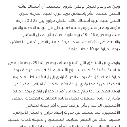
وبين مدير عام المركز الوطني للثروة السمكية، أن أسماك عائلة
البلطي شديدة التأثر بانخفاض درجة حرارة المياه، فدرجة الحرارة
المثلى لمياه تربية أسماك عائلة البلطي تتراوح بين 25 لـ 30 درجة
مئوية، وتتغير فسيولوجية سمكة البلطي في مرحلة التغذية والنمو
عند درجة حرارة 16 – 18 درجة مئوية، حيث يتأثر معدل الهضم
والامتصاص للغذاء عند هذه الدرجة، ويعتبر أقصى تحمل لانخفاض
درجة الحرارة هو 10 درجات مئوية.
وأوضح، أن المناطق التي تتمتع بمياه درجة حرارتها 25 درجة مئوية هي
مناسبة للغاية وذلك حسب نوع الأسماك، لذلك يجب مراعاة درجة
حرارة المياه، فزيادة درجات الحرارة تؤدي إلى زيادة نشاط الميكروبات
المحبة للحرارة مما يؤدي لزيادة احتمالية حدوث أمراض، فضلاً عن
ازدهار الطحالب وما ينتج عنها من أضرار، كما أن ارتفاع درجة الحرارة
يؤدي إلى زيادة استهلاك الغذاء وزيادة المخلفات العضوية، ونقص
الأكسجين الذائب، وتتأثر الزريعة بصورة أكبر نتيجة انخفاض
الأكسجين، مما يتسبب في حدوث إجهاد حراري و انتشار الأمراض،
مضيفا: لذلك من المهم المتابعة المستمرة والدقيقة للحالة الصحية