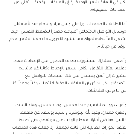
لكن في النهاية أشعر بالوحدة، إذ إن العلاقات الرقمية لا تُغني عن
الصداقات الحقيقية».
أما الطالبات الجامعيات نورا علي وليلى مراد وسهام عبدالله، فقلن:
«وسائل التواصل الاجتماعي أصبحت مصدراً للضغط النفسي، حيث
نشعر دائماً بحاجة لمواكبة ما ينشره الآخرون، ما يجعلنا نشعر بعدم
الرضا عن حياتنا».
وأضفن: «نشارك المنشورات بهدف الحصول على الإعجابات فقط،
وعندما نفتقر للتفاعل الكافي نشعر بالإحباط وكأننا غير مرئيات»،
مشيرات إلى أنهن يعتمدن على تلك المنصات للتواصل مع
الأصدقاء، لكن يدركن أن العلاقات الحقيقية تتطلب وقتاً وجهداً أكثر
من ما توفره الشاشات.
وأعرب ذوو الطلبة مريم عبدالمحسن، وخالد حسين، وهند السيد،
ومهرة حمدان، وعبدالله البلوشي، والسيد يوسف، عن قلقهم،
قائلين: «يقضي أبناؤنا معظم الوقت على هواتفهم، حتى أصبحنا
نفتقد الحوارات العائلية التي كانت تجمعنا، إذ جعلت هذه المنصات