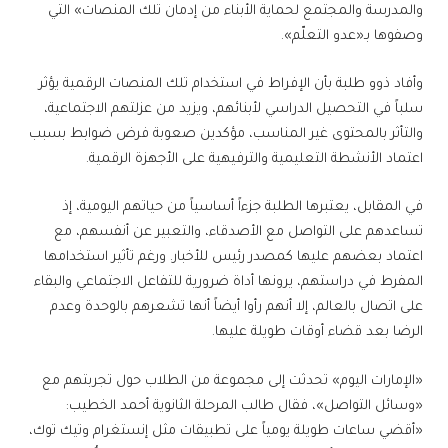
والمدرسة والمجتمع لحماية الأبناء من إدمان تلك المنصات» التي
وصفوها بـ«عدو التعلّم».
وأفاد ذوو طلبة بأن الإفراط في استخدام تلك المنصات الرقمية يؤثر
سلباً في التحصيل الدراسي لأبنائهم، ويزيد من عزلتهم الاجتماعية،
والتأثر بالمحتوى غير المناسب، مؤكدين صعوبة فرض ضوابط بسبب
اعتماد الأنشطة التعليمية والترفيهية على الأجهزة الرقمية.
في المقابل، يعتبرها الطلبة جزءاً أساسياً من حياتهم اليومية، إذ
تساعدهم على التواصل مع الأصدقاء، والتعبير عن أنفسهم، مع
اعتماد بعضهم عليها كمصدر رئيس للأخبار. ورغم تأثير استخدامها
المفرط في دراستهم، يرونها أداة ضرورية للتفاعل الاجتماعي والبقاء
على اتصال بالعالم، إلا أنهم رأوا أيضاً أنها تشعرهم بالوحدة وعدم
الرضا بعد قضاء أوقات طويلة عليها.
«الإمارات اليوم» تحدثت إلى مجموعة من الطلاب حول تجربتهم مع
«وسائل التواصل»، فقال طالب المرحلة الثانوية أحمد الخطيب:
«أقضي ساعات طويلة يومياً على تطبيقات مثل إنستغرام وتيك توك،