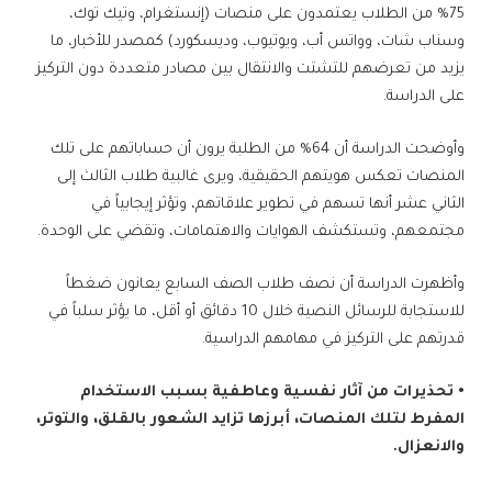
75% من الطلاب يعتمدون على منصات (إنستغرام، وتيك توك،
وسناب شات، وواتس أب، ويوتيوب، وديسكورد) كمصدر للأخبار، ما
يزيد من تعرضهم للتشتت والانتقال بين مصادر متعددة دون التركيز
على الدراسة.
وأوضحت الدراسة أن 64% من الطلبة يرون أن حساباتهم على تلك
المنصات تعكس هويتهم الحقيقية، ويرى غالبية طلاب الثالث إلى
الثاني عشر أنها تسهم في تطوير علاقاتهم، وتؤثر إيجابياً في
مجتمعهم، وتستكشف الهوايات والاهتمامات، وتقضي على الوحدة.
وأظهرت الدراسة أن نصف طلاب الصف السابع يعانون ضغطاً
للاستجابة للرسائل النصية خلال 10 دقائق أو أقل، ما يؤثر سلباً في
قدرتهم على التركيز في مهامهم الدراسية.
• تحذيرات من آثار نفسية وعاطفية بسبب الاستخدام
المفرط لتلك المنصات، أبرزها تزايد الشعور بالقلق، والتوتر،
والانعزال.