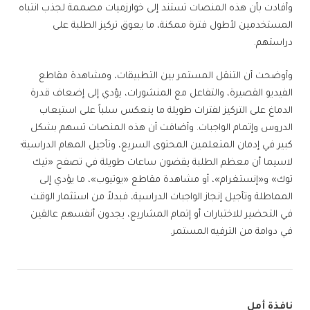
وأفادت بأن هذه المنصات تستند إلى خوارزميات مصممة لجذب انتباه
المستخدمين لأطول فترة ممكنة، ما يعوق تركيز الطلبة على
دراستهم.
وأوضحت أن التنقل المستمر بين التطبيقات، ومشاهدة مقاطع
الفيديو القصيرة، والتفاعل مع المنشورات، يؤدي إلى إضعاف قدرة
الدماغ على التركيز لفترات طويلة ما ينعكس سلباً على استيعاب
الدروس وإتمام الواجبات. وأضافت أن هذه المنصات تسهم بشكل
كبير في إدمان المتعلمين المحتوى السريع، وتأجيل المهام الدراسية؛
لاسيما أن معظم الطلبة يقضون ساعات طويلة في تصفح «تيك
توك» و«إنستغرام»، أو مشاهدة مقاطع «يوتيوب»، ما يؤدي إلى
المماطلة وتأجيل إنجاز الواجبات الدراسية، فبدلاً من استثمار الوقت
في التحضير للاختبارات أو إتمام المشاريع، يجدون أنفسهم عالقين
في دوامة من الترفيه المستمر.
نافذة أمل