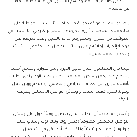
الأبناء في حالة عزلة دائمة، وكأنهم يعيشون في عالم مختلف تماماً
عن عالمنا».
وأضافوا: «هناك مواقف مؤثرة في حياة أبنائنا بسبب المواظبة على
متابعة تلك المنصات، أبرزها تعرضهم للتنمر الإلكتروني، ما تسبب في
انطوائهم في المنزل، وشعورهم الدائم بالعجز، وعدم قدرتهم على
مواكبة إنجازات زملائهم على وسائل التواصل، ما يأخذهم إلى التشتت
وانعدام الثقة بالنفس».
فيما قال المعلمون جمال محيي الدين، ومنى علوان، وسامح أحمد،
وسهام عبدالرحمن: «نحن المعلمين نحاول تعزيز الوعي لدى الطلاب
بأهمية التوازن بين العالم الافتراضي والحقيقي، إذ ننظم ورش عمل
توعوية لشرح كيفية استخدام وسائل التواصل الاجتماعي بطريقة
بناءة».
وأضافوا: «لاحظنا أن الطلاب الذين يقضون وقتاً أطول على وسائل
التواصل الاجتماعي خصوصاً (فيس بوك وتيك توك وسناب شات
ويوتيوب)، هم الأكثر تشتتاً والأقل تركيزاً، والأقل في التحصيل