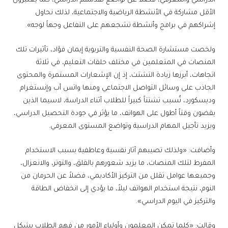
الدراسي والمعرفي، فضلاً عن تواضع تقدمهم الدراسي، كما يعتبرون
الأقل مشاركة في الأنشطة الرياضية والاجتماعية، لذلك نحاول
إشراكهم في برامج وأنشطة تشجعهم على التفاعل وجهاً لوجه».
ولخصت مستشارة الصحة النفسية والتربوية إيمان فؤاد، تأثيرات تلك
المنصات في المتعلمين في مختلف حلقات التعليم، في ثلاثة
اتجاهات، أبرزها زيادة التشتت، إذ إن الإشعارات المستمرة والمحتوى
الجاذب على وسائل التواصل الاجتماعي ومنها واتس أب وإنستغرام
وديسكورد، تُسبب تشتتاً كبيراً للطلاب أثناء الدراسة، لاسيما الذين
يقضون وقتاً أطول على الهواتف، ما يؤثر في جودة التحصيل الدراسي،
ويزيد تأجيل المهام الدراسية وتواضع المستوى المعرفي.
وأضافت: «ولذلك تصيبهم آثار نفسية وعاطفية بسبب الاستخدام
المفرط لتلك المنصات، ما يزيد شعورهم بالقلق، والتوتر، والانعزال،
وجميعها عوامل تقلل من التركيز الأكاديمي، فضلاً عن الحرمان من
النوم، نتيجة استخدام الهواتف ليلاً، ما يؤدي إلى انخفاض الطاقة
والتركيز في اليوم الدراسي».
وقالت: «كلما تمكن المعلمون وأولياء الأمور من فهم الطلاب بشكل