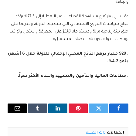
والبناء».
وقالت إن «ارتفاع مساهمة القطاعات غير النفطية إلى 77.5% يؤكد
نجاح سياسات التنويع الاقتصادي التي تنتهجها الدولة، وقدرتها على
خلق بيئة إنتاجية مرنة ومستدامة، ترتكز على المعرفة والابتكار، وتواكب
توجهات الدولة نحو بناء اقتصاد المستقبل».
. 929 مليار درهم الناتج المحلي الإجمالي للدولة خلال 6 أشهر،
بنمو 4.2%.
. قطاعات المالية والتأمين والتشييد والبناء الأكثر نمواً.
فيسبوك
تويتر
بينتيريست
لينكدإن
Tumblr
البريد
الإلكترو
المقالات
ذات الصلة