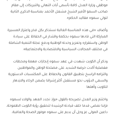
موظفي وزارة العدل كافة بأسمى آيات التهاني والتبريكات إلى مقام
صاحب السمو الأمير الشيخ مشعل الأحمد بمناسبة الذكرى الثانية
لتولي سموه مقاليد الحكم».
وأضاف «في هذه المناسبة الغالية نستذكر بكل فخر واعتزاز المسيرة
المباركة التي قادها سموه بحكمة واقتدار في الحفاظ على سيادة
الوطن واستقراره وتعزيز وحدته الوطنية ودفع عجلة التنمية الشاملة
في مختلف المجالات السياسية والاقتصادية والاجتماعية».
وذكر أن الكويت شهدت في عهد سموه إنجازات مهمة ومحطات
مفصلية أكدت حرصه الشديد على مصلحة الوطن والمواطنين
والتزامه الراسخ بتطبيق القانون والحفاظ على المكتسبات الدستورية
والسعي الدؤوب نحو مستقبل أكثر إشراقا يضمن الرخاء والازدهار
للكويت وأهلها.
واختتم وزير العدل تصريحه بالقول «وإذ نجدد العهد والولاء لسموه
فإننا نمضي قدما خلف قيادته الرشيدة لتحقيق رؤية الكويت الطموحة،
داعين المولى عز وجل أن يديم على سموه موفور الصحة والعافية،