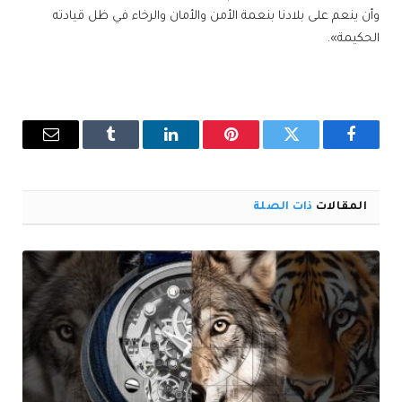
وأن ينعم على بلادنا بنعمة الأمن والأمان والرخاء في ظل قيادته
الحكيمة».
فيسبوك
تويتر
بينتيريست
لينكدإن
Tumblr
البريد
الإلكترو
المقالات
ذات الصلة