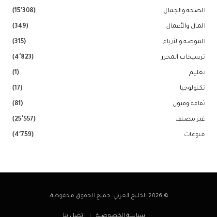
الصحة والجمال
(15٬308)
المال والأعمال
(349)
الموضة والأزياء
(315)
ترشيحات المحرر
(4٬823)
تعليم
(1)
تكنولوجيا
(17)
ثقافة وفنون
(81)
غير مصنف
(25٬557)
منوعات
(4٬759)
© 2026 الخليج العربي. جميع الحقوق محفوظة.
سياسة الخصوصية
اتصل بنا