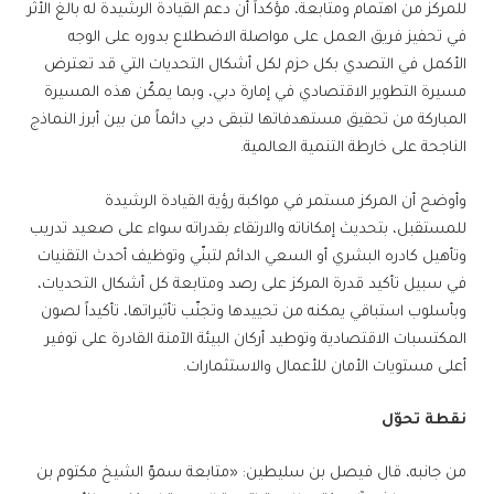
للمركز من اهتمام ومتابعة، مؤكداً أن دعم القيادة الرشيدة له بالغ الأثر
في تحفيز فريق العمل على مواصلة الاضطلاع بدوره على الوجه
الأكمل في التصدي بكل حزم لكل أشكال التحديات التي قد تعترض
مسيرة التطوير الاقتصادي في إمارة دبي، وبما يمكّن هذه المسيرة
المباركة من تحقيق مستهدفاتها لتبقى دبي دائماً من بين أبرز النماذج
الناجحة على خارطة التنمية العالمية.
وأوضح أن المركز مستمر في مواكبة رؤية القيادة الرشيدة
للمستقبل، بتحديث إمكاناته والارتقاء بقدراته سواء على صعيد تدريب
وتأهيل كادره البشري أو السعي الدائم لتبنّي وتوظيف أحدث التقنيات
في سبيل تأكيد قدرة المركز على رصد ومتابعة كل أشكال التحديات،
وبأسلوب استباقي يمكنه من تحييدها وتجنّب تأثيراتها، تأكيداً لصون
المكتسبات الاقتصادية وتوطيد أركان البيئة الآمنة القادرة على توفير
أعلى مستويات الأمان للأعمال والاستثمارات.
نقطة تحوّل
من جانبه، قال فيصل بن سليطين: «متابعة سموّ الشيخ مكتوم بن