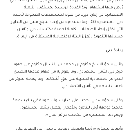
مكتوم بن محمد بن راشد آل مكتوم إلى شرح حول الاستراتيجية التي
رُوعي فيها استلهام رؤية القيادة الرشيدة لمستقبل التنمية
الاقتصادية في إمارة دبي، في ضوء المستهدفات الطموحة لأجندة
دبي الاقتصادية D33، وما تستدعيه من إيجاد سياج متين من التدابير
التي تكفل إيجاد الضمانات الكافية لحماية مكتسبات دبي وتأمين
مسيرتها التنموية وتعزيز البيئة الاقتصادية المستقرة في الإمارة.
ريادة دبي
وأثنى سموّ الشيخ مكتوم بن محمد بن راشد آل مكتوم على جهود
مركز دبي للأمن الاقتصادي، وما يقوم به من مهام هدفها التصدي
للظواهر الاقتصادية السلبية على تنوّع أشكالها، وما يقدمه المركز من
خدمات تسهم في تأمين اقتصاد دبي.
وقال سموّه: «دبي نجحت على مدار سنوات طويلة في بناء سمعة
عالمية كوجهة أولى للتجارة والأعمال بفضل بيئتها المستقرة،
وجهودها المستمرة في مكافحة جرائم المال».
وأضاف سموّه: «رؤيتنا واضحة، وهدفنا لا يتبدل في الحفاظ على