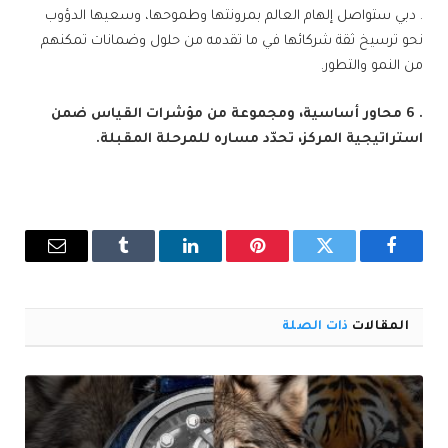
. دبي ستواصل إلهام العالم بمرونتها وطموحها، وسعيها الدؤوب
نحو ترسيخ ثقة شركائها في ما تقدمه من حلول وضمانات تمكنهم
من النمو والتطور.
. 6 محاور أساسية، ومجموعة من مؤشرات القياس ضمن
استراتيجية المركز، تحدّد مساره للمرحلة المقبلة.
فيسبوك
تويتر
بينتيريست
لينكدإن
Tumblr
البريد
الإلكترو
المقالات
ذات الصلة