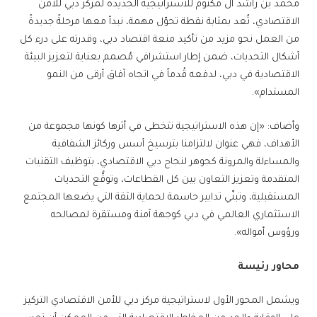
محمد بن راشد آل مكتوم للاستراتيجية الجديدة لمركز دبي للأمن
الاقتصادي، تُعد بمثابة نقطة تحوّل مهمة، نبدأ معها مرحلةً جديدةً
من العمل نحو مزيد من تأكيد منعة اقتصاد دبي، وقدرته على درء كل
أشكال التحديات، ضمن إطار استشرافي مُصمم بعناية لتعزيز البيئة
الاقتصادية في دبي، لدفعه قُدماً في اتجاه آفاق أرقى من النمو
المستدام».
وأضاف: «إن هذه الاستراتيجية تتخطى في أثرها كونها مجموعة من
الأهداف، فهي عنوان لالتزامنا بترسيخ أسس وركائز الشفافية
والمساءلة والمرونة كجوهر لنجاح دبي الاقتصادي، بتوظيف التقنيات
المتقدمة وتعزيز التعاون بين كل القطاعات، وتوقُّع التحديات
المستقبلية، وتبنّي تدابير حاسمة لحماية الثقة التي يضعها المجتمع
الاستثماري العالمي في دبي كوجهة آمنة ومستقرة لمصالحه
ورؤوس أمواله».
محاور رئيسة
ويشمل المحور الأول لاستراتيجية مركز دبي للأمن الاقتصادي التركيز