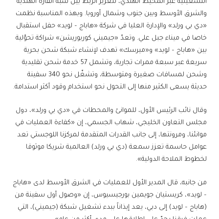
التشغيلية عبر المحيط الهندي، لتعزيز الربط بين شبه القارة الهندية
والشرق الأوسط وبين جنوب وشمال أوروبا. وبهذه المناسبة نظمت
«دي بي ورلد» والإدارة العليا في شركة «هاباج – لويد» حفل استقبال
خاصا في ميناء جبل علي. وتعدّ «جيميني كوربوريشن» شراكة تحوّلية
بين «هاباج – لويد» و«ميرسك» تهدف لإنشاء شبكة شحن بحرية
سريعة عبر سبعة ممرات تجارية، وتشمل 57 خدمة شحن تقليدية
وشحن لمسافات صغيرة ومتوسطة، وتشغّل نحو 340 سفينة
حديثة يسعى الكثير منها إلى التحول نحو استخدام وقود أكثر استدامة.
وقال نائب الرئيس الأول، للموانئ والمحطات في «دي بي ورلد»، دول
مجلس التعاون الخليجي، شهاب الجسمي، إن «كفاءة العمليات في
موانئنا، ومرونتها، إلى جانب القدرات المتقدمة لمركزنا اللوجستي تعد
عوامل حاسمة تعزز سمعة (دي بي ورلد) العالمية شريكا موثوقا
لخطوط الملاحة الدولية».
من جانبه، قال المدير الأول للعمليات في الشرق الأوسط لدى «هاباج
– لويد»، كريستيان جويمين بورجيسيوس، إن «وصول أول سفينة من
(هاباج – لويد) إلى دبي، يعد إيذاناً ببدء تشغيل شبكة (جيميني)، التي