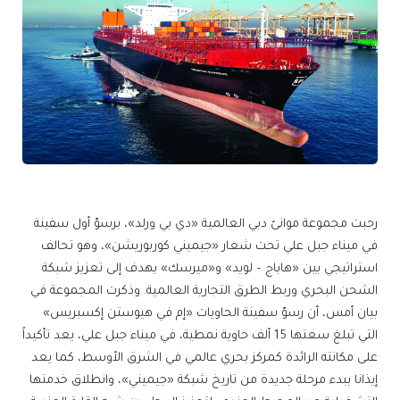
رحبت مجموعة موانئ دبي العالمية «دي بي ورلد»، برسوّ أول سفينة
في ميناء جبل علي تحت شعار «جيميني كوربوريشن»، وهو تحالف
استراتيجي بين «هاباج – لويد» و«ميرسك» يهدف إلى تعزيز شبكة
الشحن البحري وربط الطرق التجارية العالمية. وذكرت المجموعة في
بيان أمس، أن رسوّ سفينة الحاويات «إم في هيوستن إكسبريس»
التي تبلغ سعتها 15 ألف حاوية نمطية، في ميناء جبل علي، يعد تأكيداً
على مكانته الرائدة كمركز بحري عالمي في الشرق الأوسط، كما يعد
إيذانا ببدء مرحلة جديدة من تاريخ شبكة «جيميني»، وانطلاق خدمتها