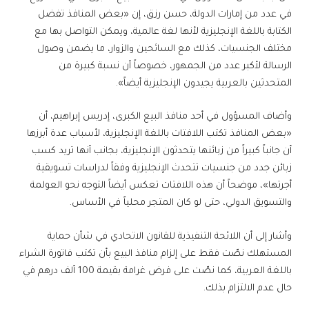
في عدد من إمارات الدولة، حسن رزق، إن «بعض المنافذ تفضل
الكتابة باللغة الإنجليزية لأنها لغة عالمية، ويمكن التواصل بها مع
مختلف الجنسيات، كذلك مع السائحين والزوار، ما يضمن وصول
الرسالة لأكبر عدد من الجمهور، خصوصاً أن نسبة كبيرة من
المتحدثين بالعربية يجيدون الإنجليزية أيضاً».
وأضاف المسؤول في أحد منافذ البيع الكبرى، إدريس إبراهيم، أن
«بعض المنافذ تكتب اللافتات باللغة الإنجليزية، لأسباب عدة أبرزها
أن جانباً كبيراً من زبائنها يتحدثون الإنجليزية، بجانب أنها تريد كسب
زبائن جدد من جنسيات تتحدث الإنجليزية وفقاً لدراسات تسويقية
أجرتها»، موضحاً أن هذه اللافتات تعكس أيضاً التوجه نحو العولمة
والتسويق الدولي، حتى لو كان المتجر محلياً في الأساس.
وأشار إلى أن اللائحة التنفيذية للقانون الاتحادي في شأن حماية
المستهلك نصّت فقط على إلزام منافذ البيع بأن تكتب فاتورة الشراء
باللغة العربية، كما نصّت على فرض غرامة بقيمة 100 ألف درهم في
حال عدم الالتزام بذلك.