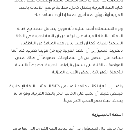
وتساءلت عن مبررات كتابة اللافتات باللغة الإنجليزية فقط وتجاهل
كتابة اللغة العربية بشكل كامل، مطالبةً بوضع اللافتات باللغة
العربية أولاً، وبأي لغة أخرى معها إذا أرادت منافذ ذلك.
ونوه المستهلك أحمد سليم بأنه فوجئ بتجاهل منافذ بيع كتابة
اللافتات باللغة العربية، على الرغم من أن اللغة العربية هي اللغة
الرسمية للدولة، كما أن أغلب زبائن هذه المنافذ من الناطقين
بالعربية، مشيراً إلى أن اللغة العربية جزء من هويتنا كعرب، كما أنها
تساعد على التحقق من كل المعلومات، خصوصاً أن هناك بعض
المواصفات الفنية التي يسهل قراءتها بالعربية، خصوصاً بالنسبة
للأجهزة الكهربائية وبعض الأدوات المنزلية.
ولفت إلى أنه إذا كانت منافذ ترغب في كتابة اللافتات باللغة الإنجليزية،
فينبغي عليها أن تكتب على الجانب الآخر باللغة العربية، وهو ما لم
يحدث، حيث ظهر الجانب الآخر فارغاً.
اللغة الإنجليزية
من جانبه، قال المسؤول في أحد منافذ البيع الكبرى، التي لها فروع