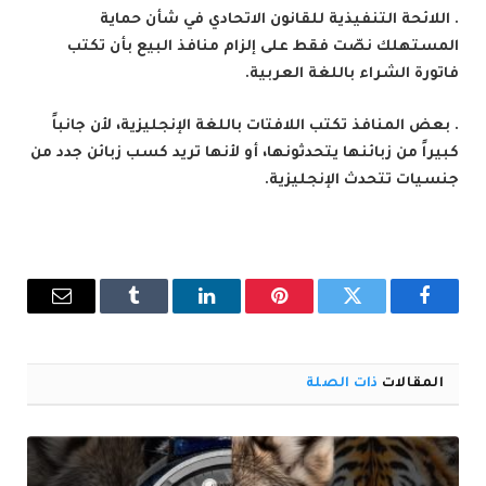
. اللائحة التنفيذية للقانون الاتحادي في شأن حماية
المستهلك نصّت فقط على إلزام منافذ البيع بأن تكتب
فاتورة الشراء باللغة العربية.
. بعض المنافذ تكتب اللافتات باللغة الإنجليزية، لأن جانباً
كبيراً من زبائنها يتحدثونها، أو لأنها تريد كسب زبائن جدد من
جنسيات تتحدث الإنجليزية.
فيسبوك
تويتر
بينتيريست
لينكدإن
Tumblr
البريد
الإلكترو
المقالات
ذات الصلة