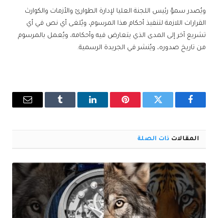
ويُصدر سموّ رئيس اللجنة العليا لإدارة الطوارئ والأزمات والكوارث
القرارات اللازمة لتنفيذ أحكام هذا المرسوم، ويُلغى أي نص في أي
تشريع آخر إلى المدى الذي يتعارض فيه وأحكامه، ويُعمل بالمرسوم
من تاريخ صدوره، ويُنشر في الجريدة الرسمية.
فيسبوك
تويتر
بينتيريست
لينكدإن
Tumblr
البريد
الإلكترو
المقالات
ذات الصلة