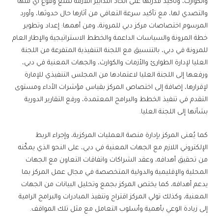
والكوارث، وتأكيد قدرتها على اتخاذ التدابير اللازمة لمنع وقوع أي منها
والتصدي لها، مع تأكيد سرعة التعافي من آثارها حال حدوثها، وأورد
المرسوم اختصاصات مركز دبي للمرونة، ومن أهمها: إعداد وتطوير
خطة المرونة والسياسات الداعمة والخطط الاستراتيجية والإطار العام
للمرونة في دبي، بالتنسيق مع اللجنة التنفيذية المتفرعة من اللجنة
العليا لإدارة الطوارئ والأزمات والكوارث، والجهات المعنية في دبي،
ورفعها إلى اللجنة العليا لاعتمادها من المجلس التنفيذي للإمارة
لإقرارها، إضافة إلى اختصاص المركز بقياس مؤشرات الأداء ومستوى
التقدم في تنفيذ الخطط والبرامج المعتمدة، ورفع التقارير الدورية
بشأنها إلى اللجنة العليا.
كما يُعنى المركز بإدارة منصة العمليات المركزية، وإجراء الربط
الإلكتروني اللازم مع الجهات المعنية في دبي، على النحو الذي يمكّنه
من تحقيق أهدافه، وعقد الشراكات واتفاقات التعاون مع الجهات
المحلية والإقليمية والدولية المتخصصة في مجال عمل المركز بما
يدعم أهدافه، كما يختص المركز بجمع وتحليل البيانات من الجهات
المعنية، وكذلك تولي المركز اقتراح وتنفيذ المبادرات والبرامج الرامية
إلى زيادة الوعي بأهمية وأسلوب التعامل مع مثل تلك المواقف.