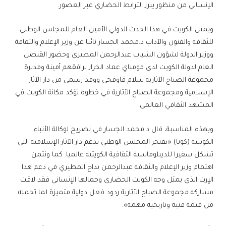
الإنساني من منظور يبرز الترابط الحضاري عبر العصور.
ويمثل الكويت في هذا الحدث الدولي الأمين العام للمجلس الوطني
للثقافة والفنون والآداب د.محمد الجسار نائبا عن وزير الإعلام والثقافة
ووزير الدولة لشؤون الشباب عبدالرحمن المطيري وحضور القنصل
العام لدولة الكويت لدى مومباي عماد الخراز يرافقهم أمينة ومديرة
مجموعة الصباح الآثارية سلام قاوقجي ووفد رسمي من دار الآثار
الإسلامية ومجموعة الصباح الآثارية في خطوة تؤكد مكانة الكويت في
المشهد الثقافي العالمي.
وبهذه المناسبة، قال د.محمد الجسار في تصريح لوكالة الأنباء
الكويتية (كونا) «يفتخر المجلس الوطني بدعم دار الآثار الإسلامية التي
تشكل سفيرا للديبلوماسية الثقافية الكويتية عالميا. كما ونثمن
اهتمام وزير الإعلام والثقافة عبدالرحمن بداح المطيري في دعم هذا
الإرث الذي يمثل وجه الكويت الحضاري وجمالها الإنساني فقد لاقت
مشاركة مجموعة الصباح الآثارية ردود فعل دولية متميزة لما تحمله
من قيمة فنية وتاريخية مهمة».