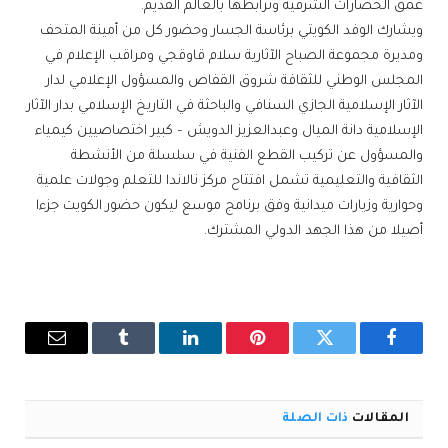
عمق الحضارات الشرقية وترابطها بالعالم القديم.
ويشارك الوفد الكويتي برئاسة الجسار وحضور كل من أمينة المتحف
ومديرة مجموعة الصباح الآثارية سلام قاوقجي ومراقب الإعلام في
المجلس الوطني للثقافة شروق القفاص والمسؤول الإعلامي لدار
الآثار الإسلامية الجازي السنافي والباحثة في التاريخ الإسلامي بدار الآثار
الإسلامية دانة الميال وعبدالعزيز الدويش – كبير اختصاصيين كيمياء
والمسؤول عن تركيب القطع الفنية في سلسلة من الأنشطة
الثقافية والتعليمية تشمل افتتاح مركز نالاندا للتعلم وجولات علمية
وحوارية وزيارات ميدانية وفق برنامج موسع ليكون حضور الكويت جزءا
أصيلا من هذا الجهد الدولي المشترك.
فيسبوك
تويتر
بينتيريست
لينكدإن
Tumblr
البريد
الإلكترو
المقالات
ذات الصلة