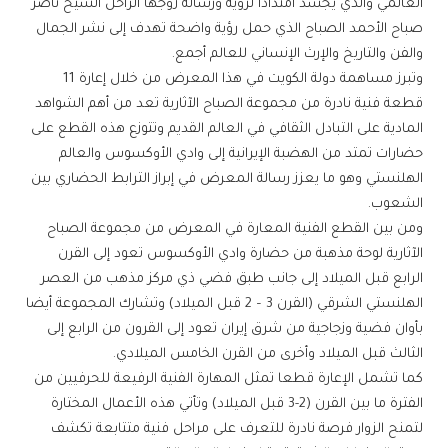
العالمي والذي يجسد امتدادا لرؤية ورسالة زوجها الراحل الشيخ ناصر
صباح الأحمد الصباح الذي حمل رؤية واضحة تهدف إلى نشر الجمال
والفن والتاريخ والإرث الإنساني للعالم أجمع.
وتبرز مساهمة دولة الكويت في هذا المعرض من خلال إعارة 11
قطعة فنية نادرة من مجموعة الصباح الآثارية تعد من أهم الشواهد
المادية على التبادل الثقافي في العالم القديم وتتوزع هذه القطع على
حضارات تمتد من الهضبة الإيرانية إلى وادي الأوكسوس والعالم
الهلنستي وهو ما يعزز رسالة المعرض في إبراز الترابط الحضاري بين
الشعوب.
ومن بين القطع الفنية المعارة في المعرض من مجموعة الصباح
الآثارية لوحة مذهبة من حضارة وادي الأوكسوس تعود إلى القرن
الرابع قبل الميلاد إلى جانب طبق فضي ذي مركز مذهب من العصر
الهلنستي الشرقي (القرن 3 – 2 قبل الميلاد) وتشارك المجموعة أيضا
بأوان فضية وزجاجية من شرق إيران تعود إلى القرون من الرابع إلى
الثالث قبل الميلاد وأخرى من القرن الخامس الميلادي.
كما تشمل الإعارة قطعا تمثل المهارة الفنية الرفيعة للحرفيين من
الفترة ما بين القرن (2-3 قبل الميلاد) وتأتي هذه الأعمال المختارة
لتمنح الزوار فرصة نادرة للتعرف على مراحل فنية متتابعة تكشف