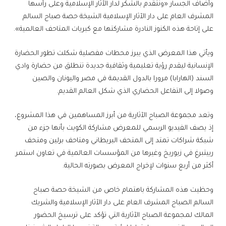
وأضاف الجسار «ونتقدم بالشكر لدار الآثار الإسلامية وعلى رأسها
المشرف العام على دار الآثار الإسلامية الشيخة حصة صباح السالم
على إتاحة هذه الكنوز النادرة مشاركتها مع كبريات المتاحف العالمية».
ويأتي هذا المعرض الذي يبرز محطات مفصلية شكلت تطور الحضارة
الإنسانية ليقدم رؤية تعليمية وثقافية جديدة تنطلق من حضارة وادي
السند (الهارابا) مرورا بالدول القديمة في مصر واليونان والصين
وصولا إلى التفاعل الحضاري الذي شكل العالم القديم.
وتعد مجموعة الصباح الآثارية من أبرز المساهمين في هذا المشروع،
إذ يصف الفيديو الرسمي للمعرض مشاركة الكويت بأنها جزء من
شبكة شراكات تمتد إلى المتحف البريطاني ومتاحف برلين ومتحف
رييتبرغ في زيوريخ وغيرها من المؤسسات العالمية في تعاون استمر
أكثر من أربع سنوات لإخراج المعرض بصورته الحالية.
وحظيت هذه المشاركة باهتمام خاص من الشيخة حصة صباح
السالم الصباح المشرف العام على دار الآثار الإسلامية والشريك
المالك لمجموعة الصباح الآثارية التي تؤكد على ترسيخ الحضور