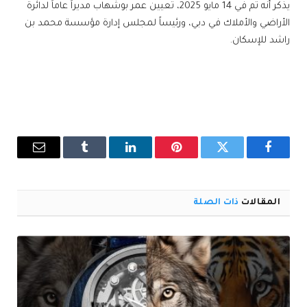
يذكر أنه تم في 14 مايو 2025، تعيين عمر بوشهاب مديراً عاماً لدائرة
الأراضي والأملاك في دبي، ورئيساً لمجلس إدارة مؤسسة محمد بن
راشد للإسكان.
فيسبوك
تويتر
بينتيريست
لينكدإن
Tumblr
البريد
الإلكترو
المقالات
ذات الصلة