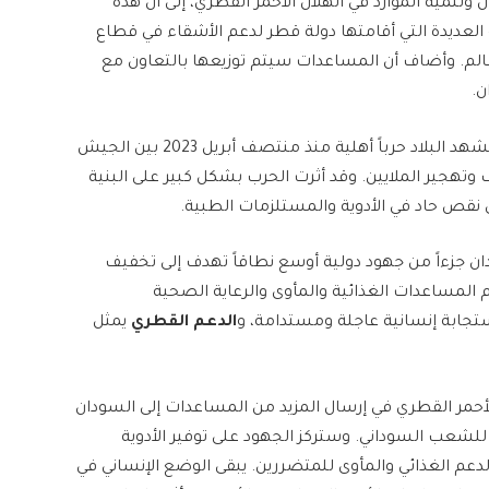
وتنمية الموارد في الهلال الأحمر القطري، إلى أن هذه
ية العديدة التي أقامتها دولة قطر لدعم الأشقاء في قطاع
الم. وأضاف أن المساعدات سيتم توزيعها بالتعاون مع
تأتي هذه المبادرة في وقت حرج يمر به السودان، حيث تشهد البلاد حرباً أهلية منذ منتصف أبريل 2023 بين الجيش
وتهجير الملايين. وقد أثرت الحرب بشكل كبير على البنية
لى نقص حاد في الأدوية والمستلزمات الطبية.
 جزءاً من جهود دولية أوسع نطاقاً تهدف إلى تخفيف
م المساعدات الغذائية والمأوى والرعاية الصحية
جابة إنسانية عاجلة ومستدامة، و
الدعم القطري
يمثل
أحمر القطري في إرسال المزيد من المساعدات إلى السودان
ة للشعب السوداني. وستركز الجهود على توفير الأدوية
دعم الغذائي والمأوى للمتضررين. يبقى الوضع الإنساني في