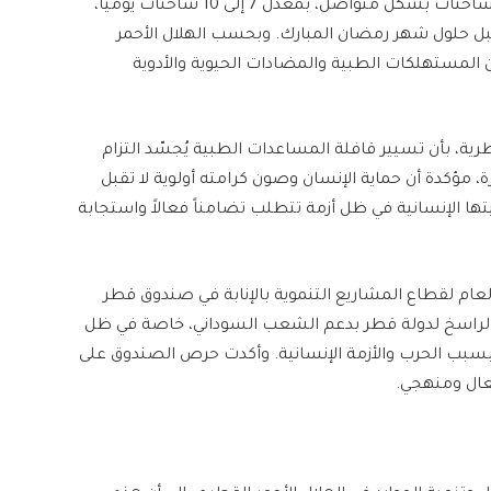
محملة بالأدوية والمستلزمات الطبية. سيتم إرسال الشاحنات بشكل متواصل، بمعدل 7 إلى 10 شاحنات يومياً،
قبل حلول شهر رمضان المبارك. وبحسب الهلال الأحمر
المساعدات تشمل أكثر من 1100 طن من المستهلكات الطبية والمضادات الحيوية والأدوية
رية، بأن تسيير قافلة المساعدات الطبية يُجسّد التزام
 مؤكدة أن حماية الإنسان وصون كرامته أولوية لا تقبل
 الإنسانية في ظل أزمة تتطلب تضامناً فعالاً واستجابة
العام لقطاع المشاريع التنموية بالإنابة في صندوق قطر
ساني الراسخ لدولة قطر بدعم الشعب السوداني، خاصة في ظل
بسبب الحرب والأزمة الإنسانية. وأكدت حرص الصندوق على
عال ومنهجي.