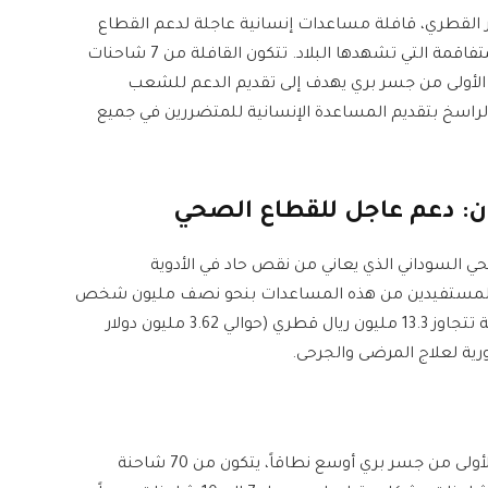
ر القطري، قافلة مساعدات إنسانية عاجلة لدعم القطاع
الصحي في السودان، وذلك في ظل الأزمة الإنسانية المتفاقمة التي تشهدها البلاد. تتكون القافلة من 7 شاحنات
لة الأولى من جسر بري يهدف إلى تقديم الدعم للشعب
ر الراسخ بتقديم المساعدة الإنسانية للمتضررين في جميع
ن: دعم عاجل للقطاع الصحي
حي السوداني الذي يعاني من نقص حاد في الأدوية
 عدد المستفيدين من هذه المساعدات بنحو نصف مليون شخص
على الأقل في 12 ولاية سودانية مختلفة، بتكلفة إجمالية تتجاوز 13.3 مليون ريال قطري (حوالي 3.62 مليون دولار
ية لعلاج المرضى والجرحى.
أكد صندوق قطر للتنمية أن هذه القافلة هي المرحلة الأولى من جسر بري أوسع نطاقاً، يتكون من 70 شاحنة