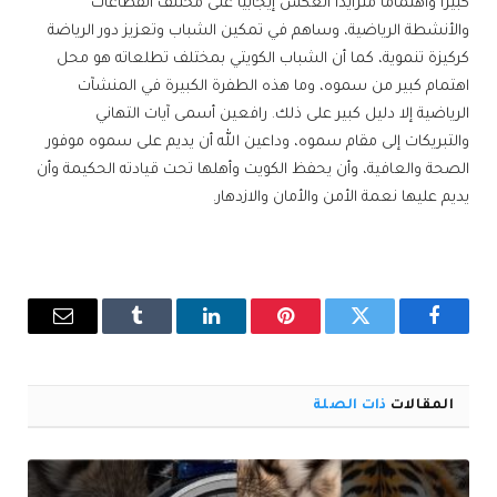
كبيرا واهتماما متزايدا انعكس إيجابيا على مختلف القطاعات
والأنشطة الرياضية، وساهم في تمكين الشباب وتعزيز دور الرياضة
كركيزة تنموية، كما أن الشباب الكويتي بمختلف تطلعاته هو محل
اهتمام كبير من سموه، وما هذه الطفرة الكبيرة في المنشآت
الرياضية إلا دليل كبير على ذلك. رافعين أسمى آيات التهاني
والتبريكات إلى مقام سموه، وداعين الله أن يديم على سموه موفور
الصحة والعافية، وأن يحفظ الكويت وأهلها تحت قيادته الحكيمة وأن
يديم عليها نعمة الأمن والأمان والازدهار.
فيسبوك
تويتر
بينتيريست
لينكدإن
Tumblr
البريد
الإلكترو
المقالات
ذات الصلة