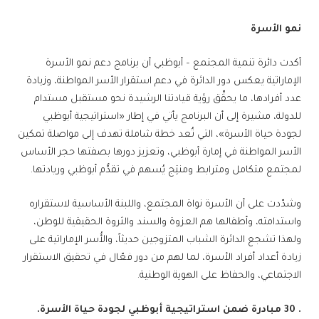
نمو الأسرة
أكدت دائرة تنمية المجتمع – أبوظبي أن برنامج دعم نمو الأسرة
الإماراتية يعكس دور الدائرة في دعم استقرار الأسر المواطنة، وزيادة
عدد أفرادها، ما يحقِّق رؤية قيادتنا الرشيدة نحو مستقبل مستدام
للدولة، مشيرة إلى أن البرنامج يأتي في إطار «استراتيجية أبوظبي
لجودة حياة الأسرة»، التي تُعد خطة شاملة تهدف إلى مواصلة تمكين
الأسر المواطنة في إمارة أبوظبي، وتعزيز دورها بصفتها حجر الأساس
لمجتمع متكامل ومترابط ومنتِج يُسهم في تقدُّم أبوظبي وريادتها.
وشدّدت على أن الأسرة نواة المجتمع، واللبنة الأساسية لاستقراره
واستدامته، وأطفالها هم العزوة والسند والثروة الحقيقية للوطن،
ولهذا تشجع الدائرة الشباب المتزوجين حديثاً، والأُسر الإماراتية على
زيادة أعداد أفراد الأسرة، لما لهم من دور فعّال في تحقيق الاستقرار
الاجتماعي، والحفاظ على الهوية الوطنية.
. 30 مبادرة ضمن استراتيجية أبوظبي لجودة حياة الأسرة.