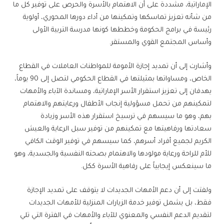
الإماراتية، مشددة على أن الاهتمام بالأسرة والحرص على توفير كل ما
من شأنه تعزيز تماسكها وتمكينها من أداء دورها المحوري، أولوية
رئيسة في برامج الحكومة وخططها كونها مدرسة التربية الأولى
وأساس المجتمع القوي والمستقر.
وأشارت إلى أن تمديد إجازة الأمومة للمواطنات العاملات في القطاع
الخاص، ومساواتها بمثيلتها في القطاع الحكومي لتصل إلى 90 يوماً،
يهدفان إلى تعزيز استقرار الأسر الإماراتية، ومساندة الآباء والأمهات
لتمكينهم من تحمل مسؤولية إنجاب الأطفال ورعايتهم والاهتمام
بهم، وهو ما سيسهم في ترسيخ استقرار هذه الأسر وزيادة
سعادتها ورفاهيتها مع تمكينهم من توفير سبل الرعاية والعيش
الكريم لجميع أفراد أسرهم، كما سيسهم في توفير الوقت الكافي
للأم للراحة ورعاية مولودها والاهتمام بصحته النفسية والجسدية، وهو
ما سينعكس إيجابياً على رفاهية الأسرة ككل.
ولفتت إلى أن دعم الأمهات الجديدات لا يتوقف على تمديد الإجازة
فقط، بل يشمل توفير خدمة الزيارات المنزلية للأمهات الجديدات
لتقديم الدعم النفسي والمعنوي للآباء والأمهات في الفترة التي تلي