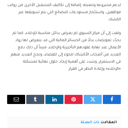
لدعم مشروعه وتنميته، إضافة إلى تكاليف التشغيل الأخرى من رواتب
موظفين، واستئجار مستودعات للبضائع التي يتم تسويقها عبر
الكشك.
ولفت إلى أن مركز التسوق لم يعرض بدائل مناسبة للإخلاء، كما لم
يحدّد تعويضات بدلاً من الخسائر المالية التي قد يتعرض لها رواد
الأعمال عند نهاية عقودهم التأجيرية والإخلاء، مبيناً أن ذلك دفع
العديد من أصحاب الأكشاك للجوء إلى للقضاء، ونجح العديد منهم
في الاستمرار، وشدد على أهمية إيجاد حلول نهائية لمشكلة
«الإخلاء» وإعادة النظر في القرار.
فيسبوك
تويتر
بينتيريست
لينكدإن
Tumblr
البريد
الإلكترو
المقالات
ذات الصلة