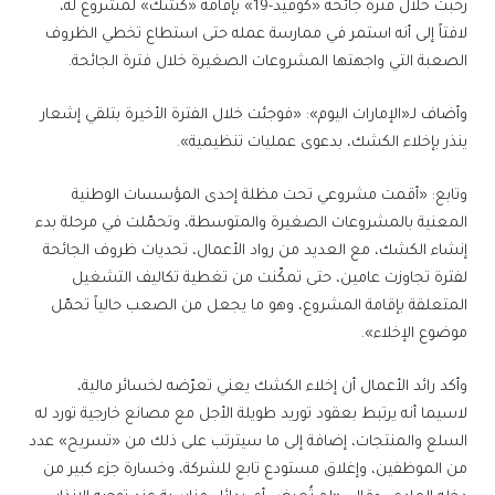
رحبت خلال فترة جائحة «كوفيد-19» بإقامة «كشك» لمشروع له،
لافتاً إلى أنه استمر في ممارسة عمله حتى استطاع تخطي الظروف
الصعبة التي واجهتها المشروعات الصغيرة خلال فترة الجائحة.
وأضاف لـ«الإمارات اليوم»: «فوجئت خلال الفترة الأخيرة بتلقي إشعار
ينذر بإخلاء الكشك، بدعوى عمليات تنظيمية».
وتابع: «أقمت مشروعي تحت مظلة إحدى المؤسسات الوطنية
المعنية بالمشروعات الصغيرة والمتوسطة، وتحمّلت في مرحلة بدء
إنشاء الكشك، مع العديد من رواد الأعمال، تحديات ظروف الجائحة
لفترة تجاوزت عامين، حتى تمكّنت من تغطية تكاليف التشغيل
المتعلقة بإقامة المشروع، وهو ما يجعل من الصعب حالياً تحمّل
موضوع الإخلاء».
وأكد رائد الأعمال أن إخلاء الكشك يعني تعرّضه لخسائر مالية،
لاسيما أنه يرتبط بعقود توريد طويلة الأجل مع مصانع خارجية تورد له
السلع والمنتجات، إضافة إلى ما سيترتب على ذلك من «تسريح» عدد
من الموظفين، وإغلاق مستودع تابع للشركة، وخسارة جزء كبير من