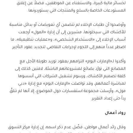
لخسائر مالية كبيرة، والاستغناء عن الموظفين، فضلاً عن إغلاق
المستودعات الخاصة بالسلع والمنتجات التي يستوردونها.
وأوضحوا أن طلبات الإخلاء لم تتضمن أي تعويضات أو بدائل مناسبة
للأكشاك التي سيخلونها، مشيرين إلى أن إدارة «المول» أرجعت
أسباب الإخلاء إلى «الاستخدام الشخصي»، و«عمليات تنظيمية»، ما
اضطر عدداً منهم إلى اللجوء لإجراءات التقاضي لتجديد عقود التأجير.
وأكدوا لـ«الإمارات اليوم» التزامهم بعقود توريد طويلة الأجل مع
المصانع التي تورّد بضائع لمشروعاتهم الناشئة، لافتين كذلك إلى
كلفة تصميم الأكشاك، ورسوم تشغيل الشركات التي أسسوها
لمباشرة أعمالهم، وقد تواصلت «الإمارات اليوم» مع إدارة «دبي
مول»، وأرسلت مجموعة استفسارات حول الموضوع، إلا أنها لم تتلقَّ
رداً حتى إعداد التقرير.
رواد أعمال
وقال رائد أعمال مواطن، فضّل عدم ذكر اسمه، إن إدارة مركز التسوق