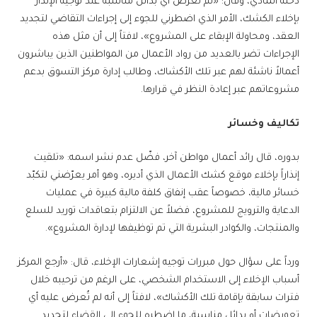
دخله المادي، وقال: «لم تُعرض أي بدائل مناسبة عند توجيه الإنذار
بإخلاء الكشك، الأمر الذي اضطرني للجوء إلى إجراءات التقاضي لتجديد
العقد، ومحاولة الإبقاء على المشروع»، لافتاً إلى أن مثل هذه
الإجراءات تضر بالعديد من رواد الأعمال من المواطنين الذين يباشرون
أعمالاً ناشئة لهم عبر تلك الأكشاك، وطالب إدارة مركز التسوق بدعم
مشروعاتهم عبر إعادة النظر في قرارها.
تكاليف وخسائر
بدوره، قال رائد أعمال مواطن آخر، فضّل عدم نشر اسمه: «تلقيت
إنذاراً بإخلاء موقع كشك الأعمال الذي أديره، وهو أمر يعرّضني لتكبّد
خسائر مالية، خصوصاً عقب إنفاق كلفة مالية كبيرة في عمليات
الدعاية والترويج للمشروع، فضلاً عن الالتزام بتعاقدات توريد للسلع
والمنتجات، والكوادر البشرية التي تم توظيفها لإدارة المشروع».
ورداً على سؤال حول مبررات توجيه إشعارات الإخلاء، قال: «أرجع المركز
أسباب الإخلاء إلى الاستخدام الشخصي، على الرغم من ترحيبه خلال
فترات سابقة بإقامة تلك الأكشاك»، لافتاً إلى أنه لم تُعرض عليه أي
تعويضات أو بدائل مناسبة، ما اضطره للجوء إلى القضاء لتجديد