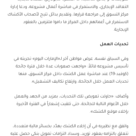
التعاقد الإيجاري، والاستمرار في مباشرة أعمال مشروعه، ودعا إدارة
مركز التسوق إلى مراجعة قرارها، وتقديم بدائل تتيح لأصحاب الأكشاك
الاستمرار في أعمالهم داخل المركز ما داموا ملتزمين بالعقود
الإيجارية.
تحديات العمل
وفي السياق نفسه، عرض مواطن آخر لـ«الإمارات اليوم» تجربته في
تأسيس مشروعه قائلاً: «واجهت صعوبات عدة خلال فترة جائحة
(كوفيد-19) عند مباشرة عمل الكشك داخل مركز التسوق، منها
تحديات العمل خلال الجائحة، وارتفاع تكاليف التشغيل».
وأضاف: «حاولت تعويض تلك التحديات، بمزيد من الجهد والعمل
خلال الأعوام التالية للجائحة، حتى تلقيت إشعاراً في الفترة الأخيرة
بإخلاء موقع الكشك».
واتفق مع نظيريه في أن إخلاء الكشك يهدّد بخسائر مالية متعددة،
تتعلق بالتزامه بعقود توريد، وسداد التزامات تمويل بنكي حصل عليه