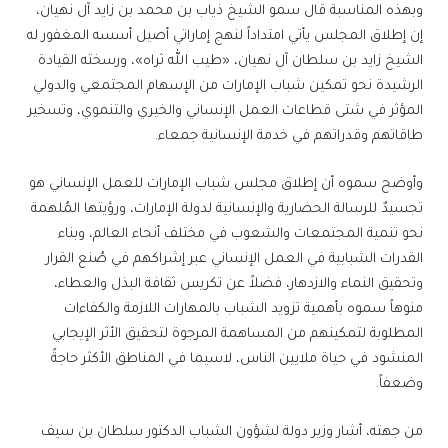
وبهذه المناسبة قال سمو الشيخ ذياب بن محمد بن زايد آل نهيان،
إن إطلاق المجلس يأتي امتداداً لنهج إماراتي أصيل أسسه المغفور له
الشيخ زايد بن سلطان آل نهيان، «طيب الله ثراه»، ورسخته القيادة
الرشيدة نحو تمكين شباب الإمارات من الإسهام المجتمعي والدولي
المؤثر في شتى قطاعات العمل الإنساني والخيري والتنموي، وتسخير
طاقاتهم وقدراتهم في خدمة الإنسانية جمعاء.
وأوضح سموه أن إطلاق مجلس شباب الإمارات للعمل الإنساني هو
تجسيدٌ للرسالة الحضارية والإنسانية لدولة الإمارات، ورؤيتها المُلهمة
نحو تنمية المجتمعات والشعوب في مختلف أنحاء العالم، وبناء
القدرات الشبابية في العمل الإنساني عبر إشراكهم في صُنع القرار
وتحقيق النماء والازدهار، فضلاً عن تكريس ثقافة البذل والعطاء،
منوهاً سموه بأهمية تزويد الشباب بالمهارات اللازمة والكفاءات
المطلوبة لتمكينهم من المساهمة المرجوة لتحقيق الأثر الإيجابي
المنشود في حياة ملايين الناس، لاسيما في المناطق الأكثر حاجةً
وضعفاً.
من جهته، أشار وزير دولة لشؤون الشباب الدكتور سلطان بن سيف