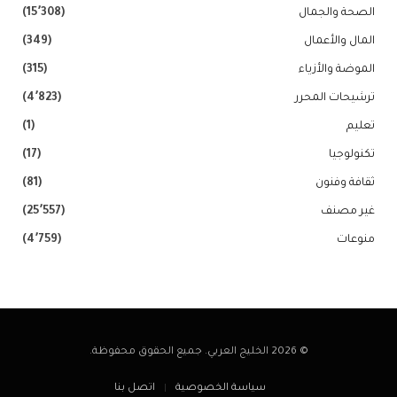
الصحة والجمال
(15٬308)
المال والأعمال
(349)
الموضة والأزياء
(315)
ترشيحات المحرر
(4٬823)
تعليم
(1)
تكنولوجيا
(17)
ثقافة وفنون
(81)
غير مصنف
(25٬557)
منوعات
(4٬759)
© 2026 الخليج العربي. جميع الحقوق محفوظة.
سياسة الخصوصية
اتصل بنا