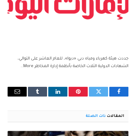
جددت هيئة كهرباء ومياه دبي «ديوا»، للعام العاشر على التوالي،
الشهادات الدولية الثلاث الخاصة بأنظمة إدارة المخاطر More…
فيسبوك
تويتر
بينتيريست
لينكدإن
Tumblr
البريد
الإلكترو
المقالات
ذات الصلة