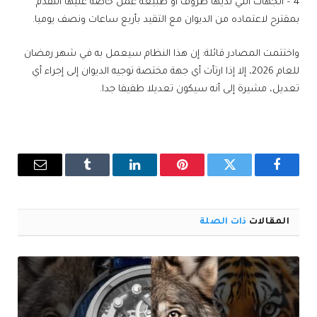
4 – الجهات التي لديها ظروف أو طبيعة عمل خاصة عليها التقدم
بمقترح لاعتماده من الديوان مع التقيد بأربع ساعات ونصف يوميا.
واختتمت المصادر قائلة: إن هذا النظام سيعمل به في شهر رمضان
للعام 2026، إلا إذا ارتأت أي جهة مختصة توجيه الديوان إلى إجراء أي
تعديل، مشيرة إلى أنه سيكون تعديلا طفيفا جدا.
فيسبوك
تويتر
بينتيريست
لينكدإن
Tumblr
البريد
الإلكترو
المقالات
ذات الصلة