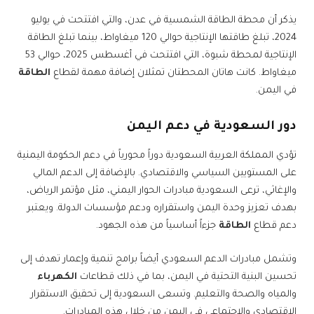
يذكر أن محطة الطاقة الشمسية في عدن، والتي افتتحت في يوليو
2024، تبلغ طاقتها الإنتاجية حوالي 120 ميغاواط، بينما تبلغ الطاقة
الإنتاجية لمحطة شبوة، التي افتتحت في أغسطس 2025، حوالي 53
ميغاواط. كانت هاتان المحطتان تمثلان إضافة مهمة لقطاع
الطاقة
في اليمن.
دور السعودية في دعم اليمن
تؤدي المملكة العربية السعودية دوراً محورياً في دعم الحكومة اليمنية
على المستويين السياسي والاقتصادي. بالإضافة إلى الدعم المالي
والإغاثي، ترعى السعودية مبادرات الحوار اليمني، مثل مؤتمر الرياض،
بهدف تعزيز وحدة اليمن واستقراره ودعم مؤسسات الدولة. ويعتبر
دعم قطاع
الطاقة
جزءاً أساسياً من هذه الجهود.
وتشمل مبادرات الدعم السعودي أيضاً برامج تنمية وإعمار تهدف إلى
تحسين البنية التحتية في اليمن، بما في ذلك قطاعات
الكهرباء
والمياه والصحة والتعليم. وتسعى السعودية إلى تحقيق الاستقرار
الاقتصادي والاجتماعي في اليمن من خلال هذه المبادرات.