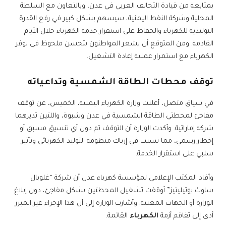
بمتابعة من قيادة التحالف العربي في عدن، وبالتعاون مع السلطة
المحلية وشركة النفط اليمنية، سيسهم بشكل كبير في رفع القدرة
التوليدية للكهرباء والحفاظ على استقرار خدمة الكهرباء خلال الأيام
القادمة. ومن المتوقع أن يشعر المواطنون بتحسن ملحوظ في توفر
الكهرباء مع استمرار عملية إعادة التشغيل.
توقف محطات الطاقة الشمسية وتداعياته
في سياق متصل، أعلنت وزارة الكهرباء اليمنية، الخميس، عن توقف
مفاجئ لمحطتي الطاقة الشمسية في عدن وشبوة، واللتين تديرهما
شركة إماراتية. وأكدت الوزارة أن التوقف تم دون أي تنسيق مسبق أو
إخطار رسمي، مما تسبب في إرباك منظومة التوليد الكهربائي وتأثير
سلبي على استقرار الخدمة.
وأفاد المكتب الإعلامي لمؤسسة كهرباء عدن أن شركة “غلوبال
ساوث يوتيليتيز” أوقفت تشغيل المحطتين بشكل مفاجئ، دون إبلاغ
الوزارة أو الجهات المعنية. وأشارت الوزارة إلى أن هذا الإجراء غير المبرر
أدى إلى تفاقم أزمة
الكهرباء
القائمة.