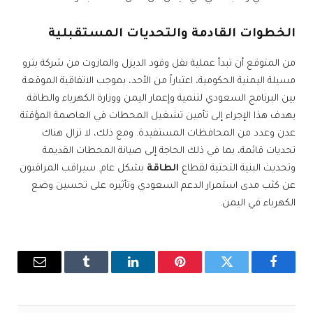
الخطوات القادمة والتحديات المستقبلية
من المتوقع أن تبدأ عملية نقل وقود الديزل والمازوت من شركة بترو
مسيلة اليمنية الحكومية، اعتباراً من الأحد، بموجب الاتفاقية الموقعة
بين البرنامج السعودي لتنمية وإعمار اليمن ووزارة الكهرباء والطاقة.
يهدف هذا الإجراء إلى تأمين تشغيل المحطات في العاصمة المؤقتة
عدن وعدد من المحافظات المستفيدة. ومع ذلك، لا تزال هناك
تحديات قائمة، بما في ذلك الحاجة إلى صيانة المحطات القديمة
وتحديث البنية التحتية لقطاع
الطاقة
بشكل عام. سيراقب المراقبون
عن كثب مدى استمرار الدعم السعودي وتأثيره على تحسين وضع
الكهرباء في اليمن.
فيسبوك
تويتر
بينتيريست
لينكدإن
Tumblr
البريد
الإلكترو