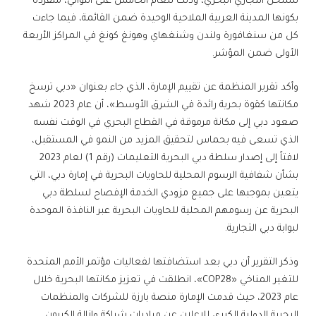
للشحن التجاري البحري، وذلك للعام الخامس على التوالي، متفردة
بكونها المدينة العربية الملاحية الوحيدة ضمن القائمة، فيما جاءت
كل من سنغافورة ولندن وشنغهاي وهونغ كونغ في المراكز الأربعة
الأولى ضمن المؤشر.
وأكد تقرير المنظمة عن تقييم الإمارة، الذي جاء بعنوان «دبي ترسخ
مكانتها كقوة بحرية رائدة في الشرق الأوسط»، أن عام 2023 شهد
صعود دبي إلى مكانة مرموقة في القطاع البحري في الوقت نفسه
الذي تسعى فيه بحماس لتحقيق المزيد من النمو في المستقبل،
لافتاً إلى إصدار سلطة دبي البحرية التعليمات (رقم 1) لعام 2023
بشأن شفافية الرسوم المحلية للحاويات البحرية في إمارة دبي، التي
يتعين بموجبها على جميع مزودي الخدمة الإفصاح لسلطة دبي
البحرية عن رسومهم المحلية للحاويات البحرية عبر النافذة الموحدة
لبوابة دبي التجارية.
وذكر التقرير أن دبي بعد استضافتها لفعاليات مؤتمر الأمم المتحدة
للتغير المناخي «COP28»، انطلقت في تعزيز مكانتها البحرية خلال
عام 2023، حيث قدمت الإمارة منصة بارزة للشركات والمنظمات
البحرية الدولية الكبرى للإعلان عن مبادرات شراكة وإزالة الكربون