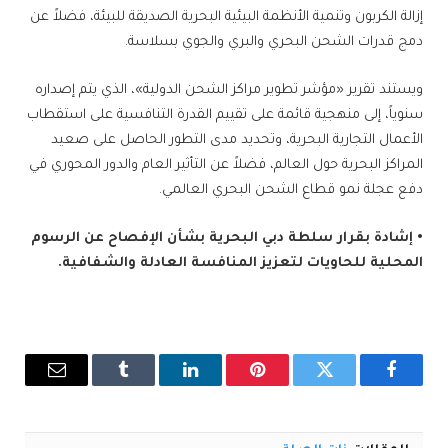
إزالة الكربون وتنمية الأنظمة البيئية البحرية الصديقة للبيئة، فضلاً عن
دمج قدرات الشحن البحري والبري والجوي بسلاسة.
ويستند تقرير «مؤشر تطوير مراكز الشحن الدولية»، الذي يتم إصداره
سنوياً، إلى منهجية قائمة على تقييم القدرة التنافسية على استقطاب
الأعمال التجارية البحرية، وتحديد مدى التطور الحاصل على صعيد
المراكز البحرية حول العالم، فضلاً عن التأثير العام والدور المحوري في
دفع عجلة نمو قطاع الشحن البحري العالمي.
• إشادة بقرار سلطة دبي البحرية بشأن الإفصاح عن الرسوم
المحلية للحاويات لتعزيز المنافسة العادلة والشفافية.
فيسبوك
تويتر
بينتيريست
لينكدإن
Tumblr
البريد
الإلكترو