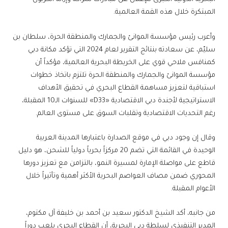
المبتكرة خلال هذه القمة العالمية.
وأعرب رئيس مؤسسة الموانئ والجمارك والمنطقة الحرة، سلطان بن
سليّم، عن سعادته بنتائج التقرير لعام 2024 التي تؤكد مكانة دبي
كمنافس ملاحي قوي على الخريطة البحرية العالمية، مؤكداً أن
مؤسسة الموانئ والجمارك والمنطقة الحرة تلتزم باتخاذ خطوات
استباقية لتعزيز مساهمة القطاع البحري في تحقيق الأهداف
الاستراتيجية لأجندة دبي الاقتصادية «D33» للسنوات الـ10 المقبلة،
رغم التحديات الاقتصادية وتقلبات السوق على مستوى العالم.
وقال إن وجود دبي في موقع الصدارة باعتبارها المدينة العربية
الوحيدة في القائمة التي تضم 20 مركزاً بحرياً دولياً للشحن، هو دليل
قاطع على مواصلة الإمارة لمسيرة النمو، بالتزامن مع تعزيز دورها
المحوري ضمن مصاف العواصم البحرية الأكثر أهمية وتأثيراً خلال
الأعوام المقبلة.
من جانبه، أكد الشيخ الدكتور سعيد بن أحمد بن خليفة آل مكتوم،
المدير التنفيذي لسلطة دبي البحرية، أن القطاع البحري يلعب دوراً