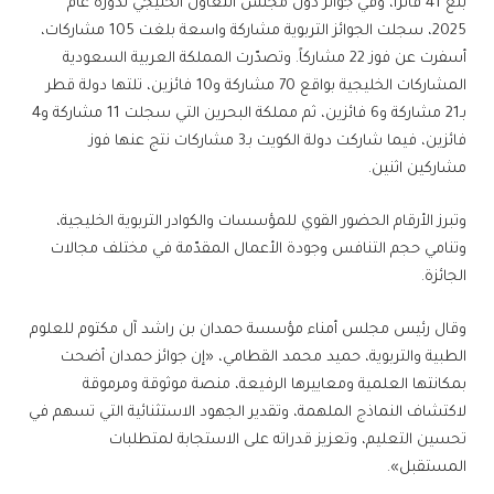
بلغ 41 فائزاً، وفي جوائز دول مجلس التعاون الخليجي لدورة عام
2025، سجلت الجوائز التربوية مشاركة واسعة بلغت 105 مشاركات،
أسفرت عن فوز 22 مشاركاً. وتصدّرت المملكة العربية السعودية
المشاركات الخليجية بواقع 70 مشاركة و10 فائزين، تلتها دولة قطر
بـ21 مشاركة و6 فائزين، ثم مملكة البحرين التي سجلت 11 مشاركة و4
فائزين، فيما شاركت دولة الكويت بـ3 مشاركات نتج عنها فوز
مشاركين اثنين.
وتبرز الأرقام الحضور القوي للمؤسسات والكوادر التربوية الخليجية،
وتنامي حجم التنافس وجودة الأعمال المقدّمة في مختلف مجالات
الجائزة.
وقال رئيس مجلس أمناء مؤسسة حمدان بن راشد آل مكتوم للعلوم
الطبية والتربوية، حميد محمد القطامي، «إن جوائز حمدان أضحت
بمكانتها العلمية ومعاييرها الرفيعة، منصة موثوقة ومرموقة
لاكتشاف النماذج الملهمة، وتقدير الجهود الاستثنائية التي تسهم في
تحسين التعليم، وتعزيز قدراته على الاستجابة لمتطلبات
المستقبل».