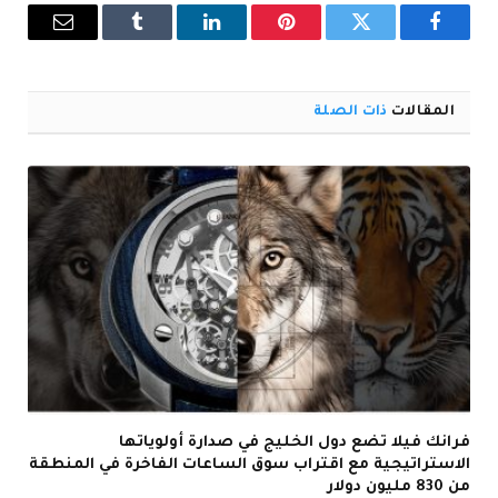
فيسبوك
تويتر
بينتيريست
لينكدإن
Tumblr
البريد
الإلكترو
المقالات
ذات الصلة
فرانك فيلا تضع دول الخليج في صدارة أولوياتها
الاستراتيجية مع اقتراب سوق الساعات الفاخرة في المنطقة
من 830 مليون دولار