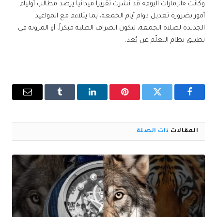
وكانت «الإمارات اليوم» قد نشرت تقريراً ميدانياً يرصد مطالب أولياء
أمور بضرورة تعديل دوام أيام الجمعة، بما يتلاءم مع المواعيد
الجديدة لصلاة الجمعة، ليكون انصراف الطلبة مبكراً، أو المرونة في
تطبيق نظام التعلّم عن بُعد.
فيسبوك
تويتر
بينتيريست
لينكدإن
Tumblr
البريد
الإلكترو
المقالات
ذات الصلة