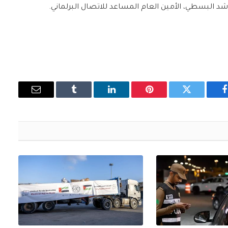
د البسطي، الأمين العام المساعد للاتصال البرلماني.
فيسبوك
تويتر
بينتيريست
لينكدإن
Tumblr
البريد
الإلكتروني