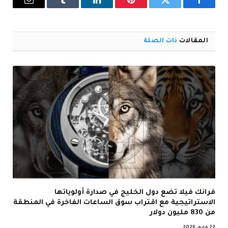
فيسبوك
تويتر
بينتيريست
لينكدإن
Tumblr
البريد
الإلكترو
المقالات
ذات الصلة
فرانك فيلا تضع دول الخليج في صدارة أولوياتها
الاستراتيجية مع اقتراب سوق الساعات الفاخرة في المنطقة
من 830 مليون دولار