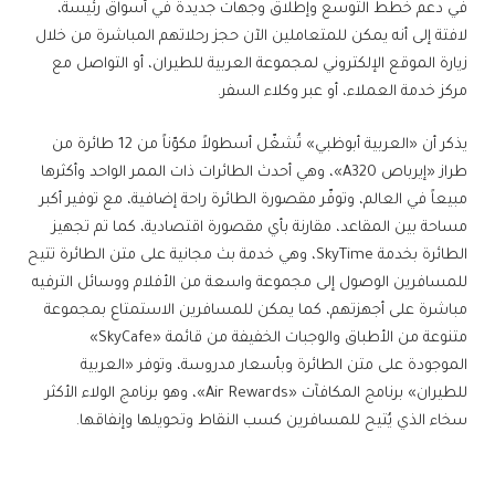
في دعم خطط التوسع وإطلاق وجهات جديدة في أسواق رئيسة،
لافتة إلى أنه يمكن للمتعاملين الآن حجز رحلاتهم المباشرة من خلال
زيارة الموقع الإلكتروني لمجموعة العربية للطيران، أو التواصل مع
مركز خدمة العملاء، أو عبر وكلاء السفر.
يذكر أن «العربية أبوظبي» تُشغّل أسطولاً مكوّناً من 12 طائرة من
طراز «إيرباص A320»، وهي أحدث الطائرات ذات الممر الواحد وأكثرها
مبيعاً في العالم، وتوفّر مقصورة الطائرة راحة إضافية، مع توفير أكبر
مساحة بين المقاعد، مقارنة بأي مقصورة اقتصادية، كما تم تجهيز
الطائرة بخدمة SkyTime، وهي خدمة بث مجانية على متن الطائرة تتيح
للمسافرين الوصول إلى مجموعة واسعة من الأفلام ووسائل الترفيه
مباشرة على أجهزتهم، كما يمكن للمسافرين الاستمتاع بمجموعة
متنوعة من الأطباق والوجبات الخفيفة من قائمة «SkyCafe»
الموجودة على متن الطائرة وبأسعار مدروسة، وتوفر «العربية
للطيران» برنامج المكافآت «Air Rewards»، وهو برنامج الولاء الأكثر
سخاء الذي يُتيح للمسافرين كسب النقاط وتحويلها وإنفاقها.