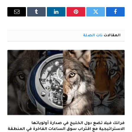
فيسبوك
تويتر
بينتيريست
لينكدإن
Tumblr
البريد
الإلكترو
المقالات
ذات الصلة
فرانك فيلا تضع دول الخليج في صدارة أولوياتها
الاستراتيجية مع اقتراب سوق الساعات الفاخرة في المنطقة