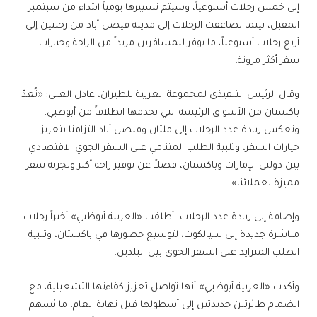
إلى خمس رحلات أسبوعياً، وسيتم تسييرها يومياً ابتداء من سبتمبر
المقبل، بينما تضاعفت الرحلات إلى مدينة فيصل أباد من رحلتين إلى
أربع رحلات أسبوعياً، ما يوفر للمسافرين مزيداً من الراحة وخيارات
سفر أكثر مرونة.
وقال الرئيس التنفيذي لمجموعة العربية للطيران، عادل العلي: «تُعدّ
باكستان من الأسواق الرئيسة التي نخدمها انطلاقاً من أبوظبي،
وتعكس زيادة عدد الرحلات إلى ملتان وفيصل أباد التزامنا بتعزيز
خيارات السفر، وتلبية الطلب المتنامي على السفر الجوي الاقتصادي
بين دولتي الإمارات وباكستان، فضلاً عن توفير راحة أكبر وتجربة سفر
مميزة لعملائنا».
وإضافة إلى زيادة عدد الرحلات، أطلقت «العربية أبوظبي» أخيراً رحلات
مباشرة جديدة إلى سيالكوت، لتوسيع حضورها في باكستان، وتلبية
الطلب المتزايد على السفر الجوي بين البلدين.
وأكدت «العربية أبوظبي» أنها تواصل تعزيز كفاءتها التشغيلية، مع
انضمام طائرتين جديدتين إلى أسطولها قبل نهاية العام، ما يُسهم