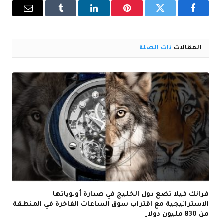
فيسبوك
تويتر
بينتيريست
لينكدإن
Tumblr
البريد
الإلكترو
المقالات
ذات الصلة
فرانك فيلا تضع دول الخليج في صدارة أولوياتها
الاستراتيجية مع اقتراب سوق الساعات الفاخرة في المنطقة
من 830 مليون دولار