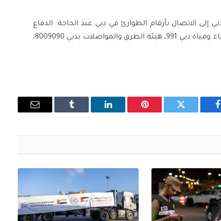
بي إلى الاتصال بأرقام الطوارئ في دبي عند الحاجة: الدفاع
المدني 997، الإسعاف 998، شرطة دبي 999، هيئة كهرباء ومياه دبي 991، هيئة الطرق والمواصلات بدبي 8009090،
فيسبوك
تويتر
بينتيريست
لينكدإن
Tumblr
البريد
الإلكتروني