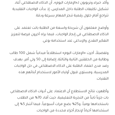
وأكد خبراء وتربويون لـ«الإمارات اليوم»، أن الذكاء الاصطناعي أعاد
تشكيل تكليفات الطلبة داخل المدارس، إذ بدأت الواجبات التقليدية
تتراجع أمام حلول رقمية تنجز المهام بسرعة ودقة.
وأوضح معلمون أن شريحة واسعة من الطلبة باتت تعتمد على
الذكاء الاصطناعي في إنجاز الواجبات، فيما يراه آخرون فرصة لتعزيز
التفكير النقدي والإبداعي عند استخدامه بوعي.
وتفصيلاً، أجرت «الإمارات اليوم» استطلاعاً ميدانياً شمل 100 طالب
وطالبة من الحلقتين الثانية والثالثة، إضافة إلى 50 ولي أمر، بهدف
رصد مدى اعتماد الطلبة على الذكاء الاصطناعي في حل الواجبات
المدرسية، ومستوى قبول أولياء الأمور لاستخدام أبنائهم هذه
التقنيات.
وأظهرت نتائج الاستطلاع أن الاعتماد على أدوات الذكاء الاصطناعي
بات جزءاً ثابتاً من التجربة التعليمية، حيث أفاد 70% من الطلاب
باستخدامها يومياً، و25% بضع مرات أسبوعياً، فيما أشار 5% إلى
استخدامها أحياناً لإنجاز أجزاء محددة من الواجبات.