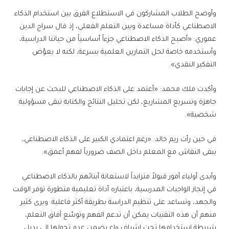
وأوضح الطلاب المشاركون في الاستطلاع الفرق بين استخدام الذكاء
الاصطناعي كأداة مساعدة وبين التعلم الفعلي، إذ قال سراج الدين
عموري: «أصبح الذكاء الاصطناعي جزءاً أساسياً من حياتنا الدراسية،
وأستخدمه خاصة لحل التمارين العلمية بسرعة، لكنه لا يعوّض
التفكير النقدي».
وأكدت ملك محمد: «أعتمد على الذكاء الاصطناعي للبحث عن إجابات
جاهزة وتسريع المشاريع، لكن تحليل النتائج والكتابة تبقى مسؤولية
شخصية».
في حين رأت ريم خالد: «رغم اعتمادي الكبير على الذكاء الاصطناعي،
يبقى النقاش مع المعلم داخل الصف ضرورياً لفهم أعمق».
وأبدى أولياء أمور قبولاً متزايداً لاستعانة أبنائهم بالذكاء الاصطناعي
في إنجاز الواجبات المدرسية، باعتباره أداة تعليمية متطورة توفر الوقت
والجهد، وتساعد على تنظيم الدراسة بطريقة أكثر فاعلية. ويرى كثير
منهم أن هذه التقنيات يمكن أن تدعم الفهم وتوسّع آفاق التعلم،
شريطة استخدامها تحت إشراف واعٍ يضمن عدم تحولها إلى بديل