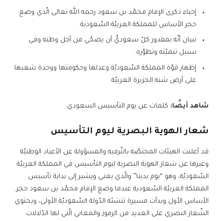
إحياء ذكرى الإمام محمّد بن سعود رحمه الله تعالى الّذي وضع
حجر الأساس للمملكة العربيّة السّعودية.
تبيان أنّه بمقدور كلّ سعوديٍّ أن يضحّي من أجل وطنه وفي
سبيل تنميّته وتطوّره.
إظهار قوّة المملكة السّعوديّة وعدلها وحكومتها ووحدة شعبها
على أرض شبه الجزيرة العربيّة.
شاهد أيضًا:
كلمات عن يوم التأسيس السعودي
شعار الهوية البصرية ليوم التأسيس
قد أعلنت الهيئات المختصّة بالتّرفيه والمسؤولة عن الأعياد الوطنيّة
وغيرها عن شعار الهوية البصرية ليوم التأسيس في المملكة العربيّة
السّعوديّة، وهو “يوم بدينا” والّذي يعني ويشير إلى بداية تأسيس
المملكة العربيّة السّعودية عندما وضع الإمام محمّد بن سعود حجر
الأساس الأول وبدأت مسيرة تنشئة الدّولة السّعوديّة الأولى، ويحتوي
الشّعار البصري على العديد من الرموز والمعاني الّتي لها الدّلالات