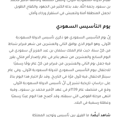
لقيام الدولة السعودية الأولى، والتس أسسها وأقامها الأمير محمد
بن سعود رحمه الله، بعد بذله الكثير من الجهود والكفاح الطويل
لجعل المنطقة آمنة ولتعيش في استقرار ورخاء وأمان.
يوم التأسيس السعودي
إنّ يوم التأسيس السعودي هو ذكرى تأسيس الدولة السعودية
الأولى، وهو اليوم الذي يوافق الثاني والعشرين من شهر فبراير شباط
من كلّ سنة، حيث قام الملك سلمان بن عبد العزيز آل سعودي في
اليوم السابع والعشرين من شهر يناير في عام بإصدار أمرٍ ملكيٍ يقرر
فيه جعل يوم الثاني والعشرين من فبراير من كلّ عام يومًا رسميًا
للاحتفال بيوم التأسيس السعودي للدولة السعودية الأولى، وفي عام
سيتمّ الاحتفال فيه لأول مرّة في التاريخ، وقد تمّ اختيار هذا اليوم بناءً
على دراساتٍ تاريخية تشير إلى أنّ تأسيس الدولة السعودية الأولى
وقع في منتصف عام 1139م في عهد الأمير محمد بن سعود، وفيه
انتهى مرحلة الفوضى التي سبقته، وقد أصبح هذا اليوم عيدًا رسميًا
وعطلة رسمية في البلاد.
شاهد أيضًا:
ما الفرق بين تَأسيس وتوحيد المملكة