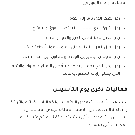
المختلفة، وهذه الرّموز هي:
رمز الصّقر الّذي يرمز إلى القوة.
رمز السّوق الّذي يشير إلى الاقتصاد القويّ والانفتاح.
رمز النخيل للدّلالة على الكرم والجود والحياة.
رمز الخيل العربي للدلالة على الفروسية والشّجاعة والخير.
رمز المجلس ليشير إلى الوحدة والتعاون بين أبناء الشعب.
رمز الرجل الذي يحمل راية هو دلالةٌ على الأمراء والملوك والأئمة
الّذي جعلوا رايات السعودية عالية.
فعاليات ذكرى يوم التأسيس
سيشهد الشّعب السّعودي الاحتفالات والفعاليات الغنائية والتراثية
والثّقافية المختلفة في عاصمة المملكة الرياض بمناسبة يوم
التأسيس السّعودي، والّتي ستستمر مدّة ثلاثة أيّام متتالية، ومن
الفعاليات الّتي ستقام: