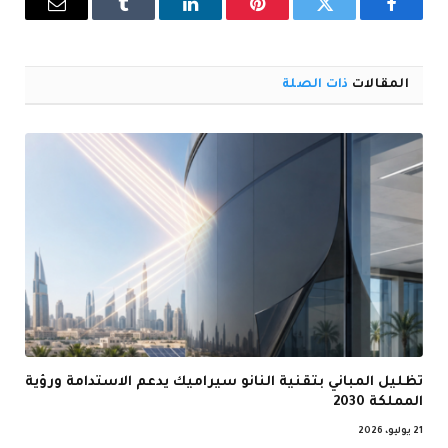
فيسبوك
تويتر
بينتيريست
لينكدإن
Tumblr
البريد
الإلكترو
المقالات
ذات الصلة
تظليل المباني بتقنية النانو سيراميك يدعم الاستدامة ورؤية
المملكة 2030
21 يوليو، 2026