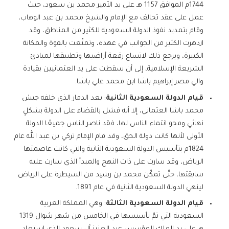
1744م الموافق 1157 هـ على يد الأمير محمد بن سعود، حيث
عمل على عقد تحالف مع الإمام والشيخ محمد بن عبد الوهاب،
وقام بتمديد نفوذ الدولة السعودية للكثير من المناطق، وقد
ازدهرت الكثير من الجوانب في عهده، وتمتّعت بالقوة والمكانة
الكبيرة، ويرجع ذلك لاتساع رقعة أراضيها وتطبيقها لمبادئ
الشريعة الإسلامية، إلى أن سقطت على يد العثمانيين بقيادة
والي مصر إبراهيم باشا ابن محمد علي باشا.
قيام الدولة السعودية الثانية
: بعد الدمار الذي خلفه جيش
محمد باشا العثماني، إلا أنه فشل بالقضاء على الدولة بشكلٍ
نهائي ومحو انتماء الناس لها، فقد ناصر الناس جميعًا الدولة
الأولى لأنها كانت دولة الحق، وقد قام الإمام تركي بن عبد الله عام
1824م بتأسيس الدولة السعودية الثانية والتي كانت عاصمتها
الرياض، وقد سارت على ذات النهج والمبدأ الذي سارت عليه
سابقتها، حتّى تمكّن محمد بن رشيد من السيطرة على الرياض
لينهي الدولة السعودية الثانية في عام 1891.
قيام الدولة السعودية الثالثة
: وهي المملكة العربية
السعودية التي تمّ تأسيسها في الخامس من شهر شوال 1319