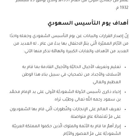
عشر من جمادى الأولى من العام 1351هـ والذي يوافق 23 سبتمبر
1932 م.
أهداف يوم التأسيس السعودي
إنّ إصدار القرارات والبيانات عن يوم التأسيس السّعودي وجعله واحدًا
من الأيّام المميّزة الّتي يتمّ الاحتفال بها بدءً من عام ، له العديد من
العديد من الأهداف والغايات الكبيرة والهامّة نذكر منها الآتي:
تعليم وتعريف الأجيال الحاليّة والأجيال القادمة بما قام به
الأسلاف والأجداد من تضحياتٍ في سبيل بناء هذا الوطن
العظيم والغالي.
إحياء ذكرى تأسيس الدّولة السّعوديّة الأولى على يد الإمام محمّد
بن سعود رحمه الله تعالى وطيّب ثراه.
تعريف العالم على الإنجازات والتّطورات الّتي قام بها السّعوديون
على مرّ ثلاثمائة عامٍ متواصلة.
إبراز أهمّ ما قام به الأئمة والملوك الّذين حكموا المملكة العربيّة
السّعوديّة على مرّ العصور والأيّام.