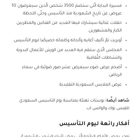
مسيرة البداية الّتي ستضم 3500 شخص الّذين سيعرضون 10
عروض عن تاريخ السّعودية منذ التأسيس وحتّى اللحظة.
حفلات غنائية سيشارك فيها العديد من الفنانين والمطربين
الكبار والمشهورين.
أوبريت تمّ تأليف أغانيه وألحانه وكلماته خصيصًا ليوم التأسيس.
المجلس الّذي ستقم فيه العديد من الورش للأعمال اليدوية
والنشاطات الثّقافية.
أضخم عرض ضوء سيعرض عشر صور ضوئية في سماء
الرياض.
عرض الملابس السعودية التقليدية.
شاهد أيضًا:
بوستات تهنئة بمناسبة يوم التاسيس السعودي
للفيس بوك والواتس اب
أفكار رائعة ليوم التأسيس
توجد بعض الأفكار الرائعة الّتي يمكن لأبناء الشعب السّعوديّ