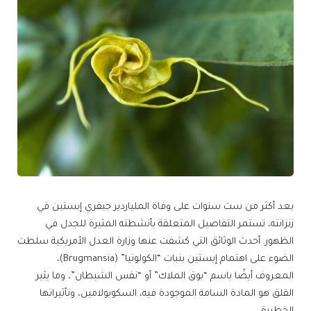
بعد أكثر من ست سنوات على وفاة الملياردير جيفري إبستين في
زنزانته، تستمر التفاصيل المتعلقة بأنشطته المثيرة للجدل في
الظهور. أحدث الوثائق التي كشفت عنها وزارة العدل الأمريكية سلطت
الضوء على اهتمام إبستين بنبات “الكولونيا” (Brugmansia)،
المعروف أيضًا باسم “بوق الملاك” أو “نفس الشيطان”، وما يثير
القلق هو المادة السامة الموجودة فيه، السكوبولامين، وتأثيراتها