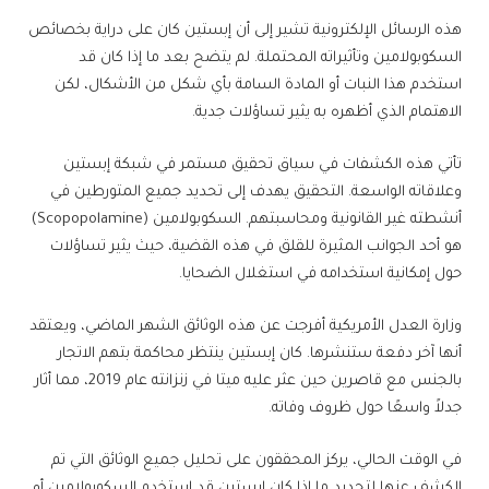
هذه الرسائل الإلكترونية تشير إلى أن إبستين كان على دراية بخصائص
السكوبولامين وتأثيراته المحتملة. لم يتضح بعد ما إذا كان قد
استخدم هذا النبات أو المادة السامة بأي شكل من الأشكال، لكن
الاهتمام الذي أظهره به يثير تساؤلات جدية.
تأتي هذه الكشفات في سياق تحقيق مستمر في شبكة إبستين
وعلاقاته الواسعة. التحقيق يهدف إلى تحديد جميع المتورطين في
أنشطته غير القانونية ومحاسبتهم. السكوبولامين (Scopopolamine)
هو أحد الجوانب المثيرة للقلق في هذه القضية، حيث يثير تساؤلات
حول إمكانية استخدامه في استغلال الضحايا.
وزارة العدل الأمريكية أفرجت عن هذه الوثائق الشهر الماضي، ويعتقد
أنها آخر دفعة ستنشرها. كان إبستين ينتظر محاكمة بتهم الاتجار
بالجنس مع قاصرين حين عثر عليه ميتا في زنزانته عام 2019، مما أثار
جدلاً واسعًا حول ظروف وفاته.
في الوقت الحالي، يركز المحققون على تحليل جميع الوثائق التي تم
الكشف عنها لتحديد ما إذا كان إبستين قد استخدم السكوبولامين أو