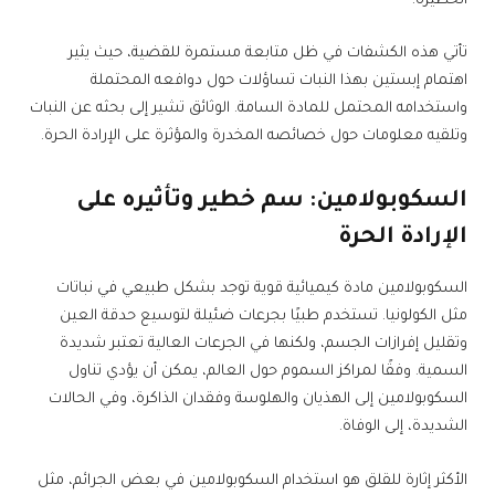
الخطيرة.
تأتي هذه الكشفات في ظل متابعة مستمرة للقضية، حيث يثير
اهتمام إبستين بهذا النبات تساؤلات حول دوافعه المحتملة
واستخدامه المحتمل للمادة السامة. الوثائق تشير إلى بحثه عن النبات
وتلقيه معلومات حول خصائصه المخدرة والمؤثرة على الإرادة الحرة.
السكوبولامين: سم خطير وتأثيره على
الإرادة الحرة
السكوبولامين مادة كيميائية قوية توجد بشكل طبيعي في نباتات
مثل الكولونيا. تستخدم طبيًا بجرعات ضئيلة لتوسيع حدقة العين
وتقليل إفرازات الجسم، ولكنها في الجرعات العالية تعتبر شديدة
السمية. وفقًا لمراكز السموم حول العالم، يمكن أن يؤدي تناول
السكوبولامين إلى الهذيان والهلوسة وفقدان الذاكرة، وفي الحالات
الشديدة، إلى الوفاة.
الأكثر إثارة للقلق هو استخدام السكوبولامين في بعض الجرائم، مثل