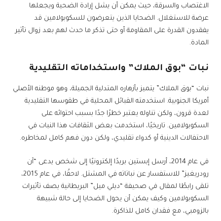
الاغتصاب والسرقة، حيث يمكن أن يشل إرادة الضحية ويجعلها
عرضة للاستغلال. الضحايا الذين يتعرضون للسكوبولامين قد
يفقدون القدرة على المقاومة أو حتى تذكر ما حدث لهم بعد زوال تأثير
المادة.
نبات “بوق الملاك” واستخداماته التقليدية
نبات “بوق الملاك” يتميز بأزهاره المتدلية الجميلة، وهو موطنه الأصلي
أمريكا الجنوبية. استخدمته القبائل المحلية في طقوسها التقليدية
لعدة قرون، ولكن تناوله يعتبر خطرًا جدًا بسبب احتوائه على
السكوبولامين. تاريخيًا، استخدمت بعض الثقافات هذا النبات في
الاحتفالات الدينية أو كدواء تقليدي، ولكن دون فهم كامل لمخاطره.
في عام 2014، أرسل إبستين بريدًا إلكترونيًا إلى شخص يدعى “آن
رودريغيز” للاستفسار عن نباتاته في المشتل. لاحقًا، في عام 2015،
تلقى رابطًا لمقال في صحيفة “ديلي ميل” البريطانية يصف تأثيرات
السكوبولامين وكيف يمكن أن يحول الضحايا إلى حالة شبيهة
بالزومبي، مع فقدان كامل للذاكرة.