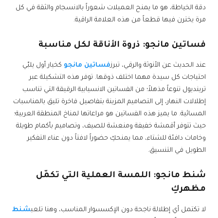
دقة الخياطة، هو ما يمنح العميلات شعوراً بالانسجام والثقة في كل
مرة يخترن فيها قطعاً من هذه العلامة الراقية.
فساتين مانجو: ذروة الأناقة لكل مناسبة
عند الحديث عن الأنوثة والرقي، تبرز
فساتين مانجو
كخيار أول يلبّي
احتياجات كل سيدة مهما اختلف ذوقها. توفر هذه التشكيلة عبر
ترينديول تنوعاً مذهلاً؛ من الفساتين الانسيابية الرقيقة التي تناسب
إطلالات النهار، إلى التصاميم المزينة بتفاصيل فاخرة تليق بالمناسبات
المسائية. ما يميز هذه الفساتين هو مراعاتها لمناخ المنطقة العربية؛
حيث تتوفر أقمشة خفيفة ومنعشة للصيف، وتصاميم بأكمام طويلة
وخامات دافئة للشتاء، مما يمنحكِ حضوراً لافتاً دون عناء التفكير
الطويل في التنسيق.
شنط مانجو: اللمسة العملية التي تكمّل
مظهركِ
لا تكتمل أي إطلالة ناجحة دون الإكسسوار المناسب، وهنا تلعب
شنط