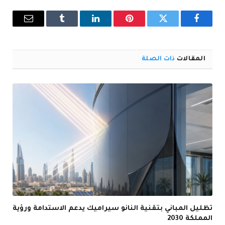
فيسبوك
تويتر
بينتيريست
لينكدإن
Tumblr
البريد
الإلكترو
المقالات
ذات الصلة
تظليل المباني بتقنية النانو سيراميك يدعم الاستدامة ورؤية
المملكة 2030