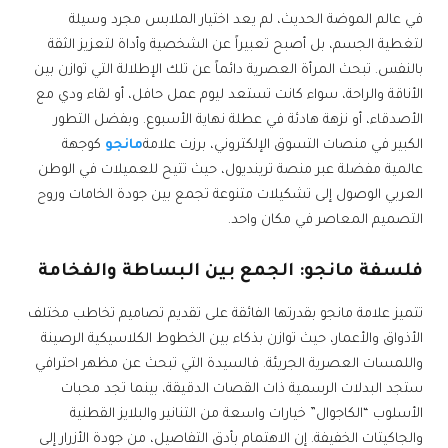
في عالم الموضة الحديث، لم يعد اختيار الملابس مجرد وسيلة
لتغطية الجسم، بل أصبح تعبيراً عن الشخصية وأداة لتعزيز الثقة
بالنفس. تبحث المرأة العصرية دائماً عن تلك الإطلالة التي توازن بين
الأناقة والراحة، سواء كانت تستعد ليوم عمل حافل، أو لقاء ودي مع
الأصدقاء، أو نزهة هادئة في عطلة نهاية الأسبوع. وبفضل التطور
الكبير في منصات التسوق الإلكتروني، برزت علامة
مانجو
كوجهة
عالمية مفضلة عبر منصة ترينديول، حيث تتيح للعميلات في الوطن
العربي الوصول إلى تشكيلات متنوعة تجمع بين جودة الخامات وروح
التصميم المعاصر في مكان واحد.
فلسفة مانجو: الجمع بين البساطة والفخامة
تتميز علامة مانجو بقدرتها الفائقة على تقديم تصاميم تخاطب مختلف
الأذواق والأعمار، حيث توازن بذكاء بين الخطوط الكلاسيكية الرصينة
واللمسات العصرية الجريئة. فالسيدة التي تبحث عن مظهر احترافي
ستجد البدلات الرسمية ذات القصات الدقيقة، بينما تجد محبات
الأسلوب “الكاجوال” خيارات واسعة من التنانير والبلايز القطنية
والجاكيتات الخفيفة. إن الاهتمام بأدق التفاصيل، من جودة الأزرار إلى