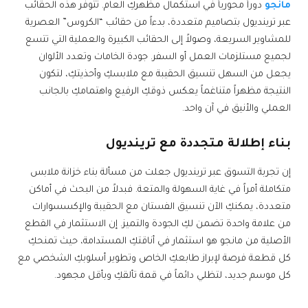
مانجو
دوراً محورياً في استكمال مظهركِ العام. تتوفر هذه الحقائب
عبر ترينديول بتصاميم متعددة، بدءاً من حقائب “الكروس” العصرية
للمشاوير السريعة، وصولاً إلى الحقائب الكبيرة والعملية التي تتسع
لجميع مستلزمات العمل أو السفر. جودة الخامات وتعدد الألوان
يجعل من السهل تنسيق الحقيبة مع ملابسكِ وأحذيتكِ، لتكون
النتيجة مظهراً متناغماً يعكس ذوقكِ الرفيع واهتمامكِ بالجانب
العملي والأنيق في آن واحد.
بناء إطلالة متجددة مع ترينديول
إن تجربة التسوق عبر ترينديول جعلت من مسألة بناء خزانة ملابس
متكاملة أمراً في غاية السهولة والمتعة. فبدلاً من البحث في أماكن
متعددة، يمكنكِ الآن تنسيق الفستان مع الحقيبة والإكسسوارات
من علامة واحدة تضمن لكِ الجودة والتميز. إن الاستثمار في القطع
الأصلية من مانجو هو استثمار في أناقتكِ المستدامة، حيث تمنحكِ
كل قطعة فرصة لإبراز طابعكِ الخاص وتطوير أسلوبكِ الشخصي مع
كل موسم جديد، لتظلي دائماً في قمة تألقكِ وبأقل مجهود.