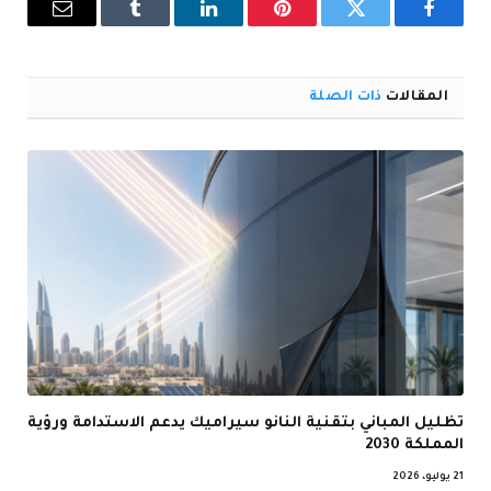
فيسبوك
تويتر
بينتيريست
لينكدإن
Tumblr
البريد
الإلكترو
المقالات
ذات الصلة
تظليل المباني بتقنية النانو سيراميك يدعم الاستدامة ورؤية
المملكة 2030
21 يوليو، 2026