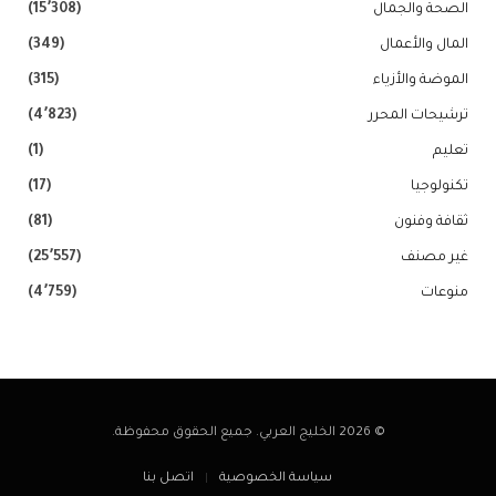
الصحة والجمال
(15٬308)
المال والأعمال
(349)
الموضة والأزياء
(315)
ترشيحات المحرر
(4٬823)
تعليم
(1)
تكنولوجيا
(17)
ثقافة وفنون
(81)
غير مصنف
(25٬557)
منوعات
(4٬759)
© 2026 الخليج العربي. جميع الحقوق محفوظة.
سياسة الخصوصية
اتصل بنا