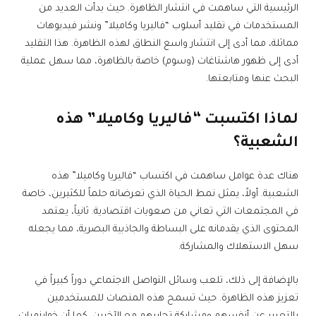
الرئيسية التي ساهمت في انتشار الظاهرة. حيث بدأت العديد من
المستخدمات في تقليد أسلوب “فاليريا وكاميلا” ونشر فيديوهات
مماثلة، مما أدى إلى انتشار واسع النطاق لهذه الظاهرة. هذا التقليد
أدى إلى ظهور هاشتاغات (وسوم) خاصة بالظاهرة، مما سهل عملية
البحث عنها ومتابعتها.
لماذا اكتسبت “فاليريا وكاميلا” هذه
الشعبية؟
هناك عدة عوامل ساهمت في اكتساب “فاليريا وكاميلا” هذه
الشعبية. أولاً، يمثل نمط الحياة الذي تعرضانه حلماً للكثيرين، خاصة
في المجتمعات التي تعاني من صعوبات اقتصادية. ثانياً، يعتمد
المحتوى الذي يقدمانه على البساطة والجاذبية البصرية، مما يجعله
سهل الاستهلاك والمشاركة.
بالإضافة إلى ذلك، تلعب وسائل التواصل الاجتماعي دوراً كبيراً في
تعزيز هذه الظاهرة. حيث تسمح هذه المنصات للمستخدمين