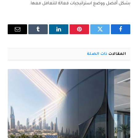
بشكل أفضل ووضع استراتيجيات فعالة للتعامل معها.
فيسبوك
تويتر
بينتيريست
لينكدإن
Tumblr
البريد
الإلكترو
المقالات
ذات الصلة