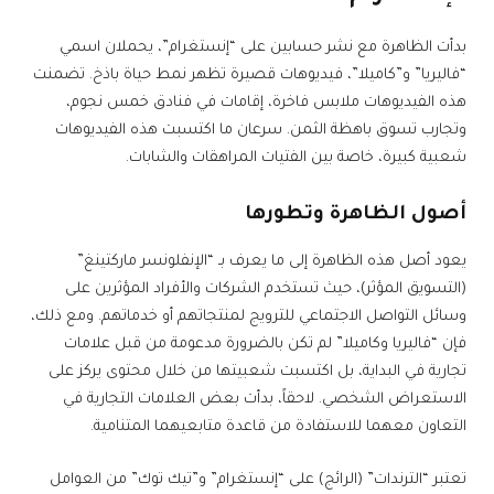
بدأت الظاهرة مع نشر حسابين على “إنستغرام”، يحملان اسمي
“فاليريا” و”كاميلا”، فيديوهات قصيرة تظهر نمط حياة باذخ. تضمنت
هذه الفيديوهات ملابس فاخرة، إقامات في فنادق خمس نجوم،
وتجارب تسوق باهظة الثمن. سرعان ما اكتسبت هذه الفيديوهات
شعبية كبيرة، خاصة بين الفتيات المراهقات والشابات.
أصول الظاهرة وتطورها
يعود أصل هذه الظاهرة إلى ما يعرف بـ “الإنفلونسر ماركتينغ”
(التسويق المؤثر)، حيث تستخدم الشركات والأفراد المؤثرين على
وسائل التواصل الاجتماعي للترويج لمنتجاتهم أو خدماتهم. ومع ذلك،
فإن “فاليريا وكاميلا” لم تكن بالضرورة مدعومة من قبل علامات
تجارية في البداية، بل اكتسبت شعبيتها من خلال محتوى يركز على
الاستعراض الشخصي. لاحقاً، بدأت بعض العلامات التجارية في
التعاون معهما للاستفادة من قاعدة متابعيهما المتنامية.
تعتبر “الترندات” (الرائج) على “إنستغرام” و”تيك توك” من العوامل