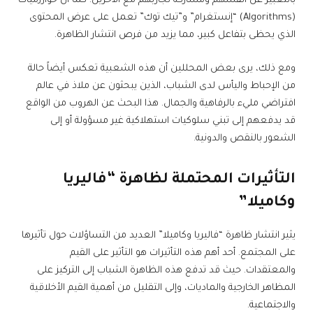
بالتعبير عن أنفسهم ومشاركة تجاربهم مع الآخرين. كما أن خوارزميات
(Algorithms) “إنستغرام” و”تيك توك” تعمل على عرض المحتوى
الذي يحظى بتفاعل كبير، مما يزيد من فرص انتشار الظاهرة.
ومع ذلك، يرى بعض المحللين أن هذه الشعبية تعكس أيضاً حالة
من الإحباط واليأس لدى الشباب، الذين يبحثون عن ملاذ في عالم
افتراضي مليء بالرفاهية والجمال. هذا البحث عن الهروب من الواقع
قد يدفعهم إلى تبني سلوكيات استهلاكية غير مسؤولة أو إلى
الشعور بالنقص والدونية.
التأثيرات المحتملة لظاهرة “فاليريا
وكاميلا”
يثير انتشار ظاهرة “فاليريا وكاميلا” العديد من التساؤلات حول تأثيرها
على المجتمع. أحد أهم هذه التأثيرات هو التأثير على القيم
والمعتقدات. حيث قد تدفع هذه الظاهرة الشباب إلى التركيز على
المظاهر الخارجية والماديات، وإلى التقليل من أهمية القيم الأخلاقية
والاجتماعية.