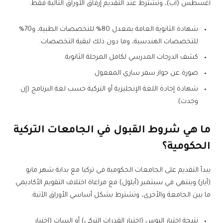
أغسطس (آب)، وتشترط عند التقديم إرفاق الأوراق التالية فقط:
شهادة الثانوية العامة بمعدل 80% للتخصصات الطبية، و70%
للتخصصات الهندسية، وما دون ذلك لبقية التخصصات.
كشف الدرجات المدرسي لكامل المرحلة الثانوية.
صورة عن جواز سفر ساري المفعول.
شهادة إجادة اللغة الإنجليزية أو التركية حسب لغة البرنامج (إن
وجدت).
ما هي شروط القبول في الجامعات التركية
الحكومية؟
يبدأ التقديم على الجامعات الحكومية في تركيا مع بداية شهر مايو
(أيار) وينتهي في سبتمبر (أيلول) مع مراعاة اختلاف التقويم الأكاديمي
ما بين الجامعة والأخرى، وتشترط بشكل أساسي الأوراق الآتية:
نتيجة اختبار اليوس (اختبار القدرات التركي) أو السات (اختبار