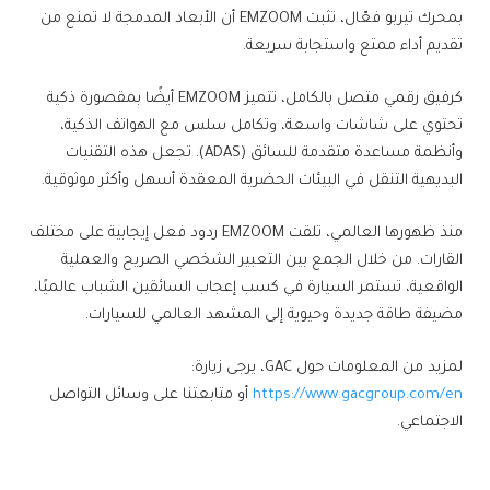
بمحرك تيربو فعّال، تثبت EMZOOM أن الأبعاد المدمجة لا تمنع من
تقديم أداء ممتع واستجابة سريعة.
كرفيق رقمي متصل بالكامل، تتميز EMZOOM أيضًا بمقصورة ذكية
تحتوي على شاشات واسعة، وتكامل سلس مع الهواتف الذكية،
وأنظمة مساعدة متقدمة للسائق (ADAS). تجعل هذه التقنيات
البديهية التنقل في البيئات الحضرية المعقدة أسهل وأكثر موثوقية.
منذ ظهورها العالمي، تلقت EMZOOM ردود فعل إيجابية على مختلف
القارات. من خلال الجمع بين التعبير الشخصي الصريح والعملية
الواقعية، تستمر السيارة في كسب إعجاب السائقين الشباب عالميًا،
مضيفة طاقة جديدة وحيوية إلى المشهد العالمي للسيارات.
لمزيد من المعلومات حول GAC، يرجى زيارة:
https://www.gacgroup.com/en
أو متابعتنا على وسائل التواصل
الاجتماعي.