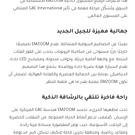
هذا الاعتراف الرفيع المستوى جاذبية EMZOOM الاستثنائية في
السوق ويُشكّل مرحلة مهمة في تأثير GAC International المتنامي
على المستوى العالمي.
جمالية مميزة للجيل الجديد
بعيدًا عن التصاميم السوقية المتماثلة، تقدم EMZOOM تصميمًا
خارجيًا بارزًا مستوحى من ميكانيكا الروبوتات يجذب على الفور الفئات
الشابة. مع واجهة أمامية جريئة، وجوانب منحوتة، ومصابيح LED حادة،
تقدم السيارة هوية بصرية حادة وواضحة. يجمع هذا التصميم
الديناميكي بعناية بين الجمالية العصرية والكفاءة الهوائية، لضمان أن
تكون EMZOOM عملية بقدر ما هي ملفتة للنظر.
راحة فاخرة تلتقي بالرشاقة الذكية
تحت مظهرها الجريء، تجسد EMZOOM هندسة GAC المرتكزة على
الإنسان. صُممت لدعم أنماط الحياة المتنوعة، من التنقلات الحضرية
إلى الرحلات الأسبوعية، حيث توفر المقصورة مساحة مرنة رائدة،
ومقاعد رياضية، ومنطقة تخزين قابلة للتكيف بشكل كبير. مدعومة