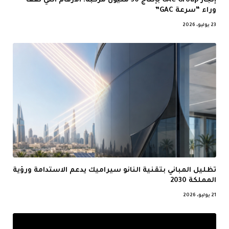
إنجاز GAC Group بإنتاج 30 مليون مركبة: الأرقام التي تقف
وراء “سرعة GAC”
23 يوليو، 2026
تظليل المباني بتقنية النانو سيراميك يدعم الاستدامة ورؤية
المملكة 2030
21 يوليو، 2026