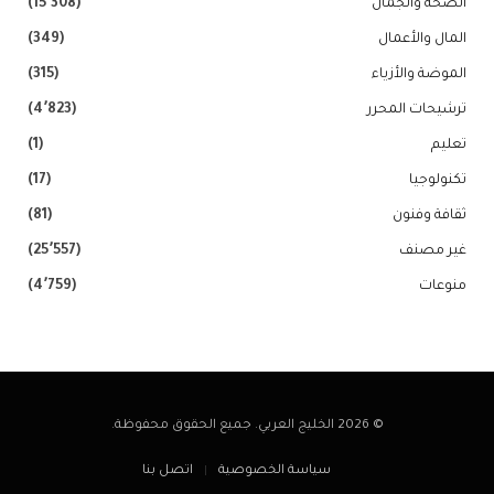
الصحة والجمال
(15٬308)
المال والأعمال
(349)
الموضة والأزياء
(315)
ترشيحات المحرر
(4٬823)
تعليم
(1)
تكنولوجيا
(17)
ثقافة وفنون
(81)
غير مصنف
(25٬557)
منوعات
(4٬759)
© 2026 الخليج العربي. جميع الحقوق محفوظة.
سياسة الخصوصية
اتصل بنا