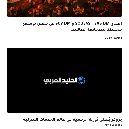
إطلاق SOUEAST S06 DM و S08 DM في مصر، توسيع
محفظة منتجاتها العالمية
1 يوليو، 2026
بروكر يُطلق ثورته الرقمية في عالم الخدمات المنزلية
بالمملكة!