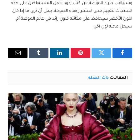
وسيراقب خبراء الموضة عن كثب ردود فعل المستهلكين على هذه
المنتجات لتقييم مدى استمرار هذه الصيحة. يبقى أن نرى ما إذا كان
اللون الأخضر سيحافظ على مكانته كلون رائد في عالم الموضة أم
سيحل محله لون آخر.
فيسبوك
تويتر
بينتيريست
لينكدإن
Tumblr
البريد
الإلكترو
المقالات
ذات الصلة