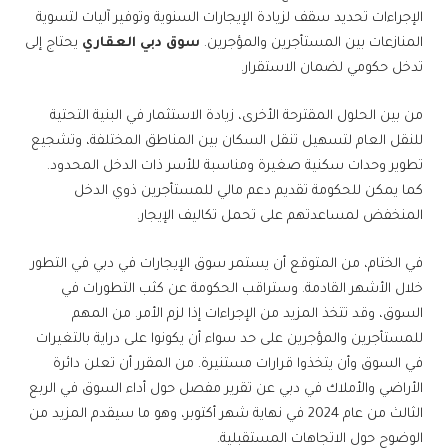
الإجراءات تحديد سقف لزيادة الإيجارات السنوية وتوفير آليات لتسوية
المنازعات بين المستأجرين والمؤجرين.
سوق دبي العقاري
يحتاج إلى
تدخل حكومي لضمان الاستقرار.
من بين الحلول المقترحة الأخرى، زيادة الاستثمار في البنية التحتية
للنقل العام لتسهيل تنقل السكان بين المناطق المختلفة، وتشجيع
تطوير وحدات سكنية صغيرة ومناسبة للأسر ذات الدخل المحدود.
كما يمكن للحكومة تقديم دعم مالي للمستأجرين ذوي الدخل
المنخفض لمساعدتهم على تحمل تكاليف الإيجار.
في الختام، من المتوقع أن يستمر سوق الإيجارات في دبي في التطور
خلال الأشهر القادمة. وستراقب الحكومة عن كثب التطورات في
السوق، وقد تتخذ المزيد من الإجراءات إذا لزم الأمر. من المهم
للمستأجرين والمؤجرين على حد سواء أن يكونوا على دراية بالتغيرات
في السوق وأن يتخذوا قرارات مستنيرة. من المقرر أن تعلن دائرة
الأراضي والأملاك في دبي عن تقرير مفصل حول أداء السوق في الربع
الثالث من عام 2024 في نهاية شهر أكتوبر، وهو ما سيقدم المزيد من
الوضوح حول الاتجاهات المستقبلية.