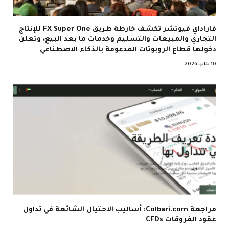
فاراداي فيوتشر تكشف خارطة طريق FX Super One للإنتاج
التجاري والمبيعات والتسليم وخدمات ما بعد البيع، وتعلن
دخولها قطاع الروبوتات المدعومة بالذكاء الاصطناعي
10 يناير، 2026
مراجعة Colbari.com: أساليب الاحتيال الشائعة في تداول
عقود الفروقات CFDs