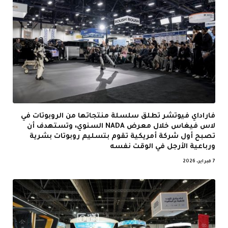
فاراداي فيوتشر تطلق سلسلة منتجاتها من الروبوتات في
لاس فيغاس خلال معرض NADA السنوي، وتستهدف أن
تصبح أول شركة أمريكية تقوم بتسليم روبوتات بشرية
ورباعية الأرجل في الوقت نفسه
7 فبراير، 2026