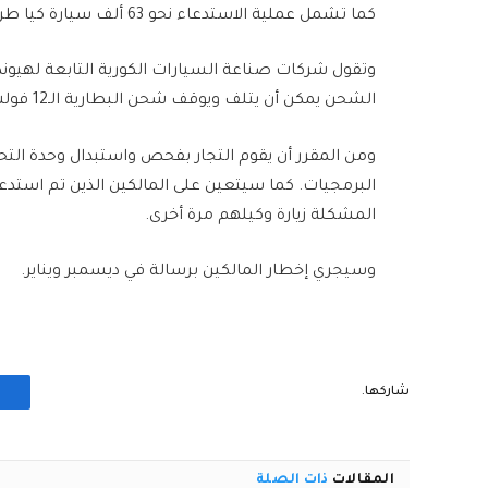
كما تشمل عملية الاستدعاء نحو 63 ألف سيارة كيا طراز “اي في 6” المنتجة من عام 2022 وحتى عام 2024.
وتقول شركات صناعة السيارات الكورية التابعة لهيوند
الشحن يمكن أن يتلف ويوقف شحن البطارية الـ12 فولت.
ومن المقرر أن يقوم التجار بفحص واستبدال وحدة التحك
البرمجيات. كما سيتعين على المالكين الذين تم استد
المشكلة زيارة وكيلهم مرة أخرى.
وسيجري إخطار المالكين برسالة في ديسمبر ويناير.
شاركها.
المقالات
ذات الصلة