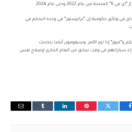
اي في وثائق حكومية إن “ترانزستور” في وحدة التحكم في
م و”فيوز” إذا لزم الأمر. وسيقومون أيضا بتحديث
عاء سياراتهم في وقت سابق من العام الجاري لإصلاح نفس
فيسبوك
تويتر
بينتيريست
لينكدإن
Tumblr
البريد
الإلكتروني