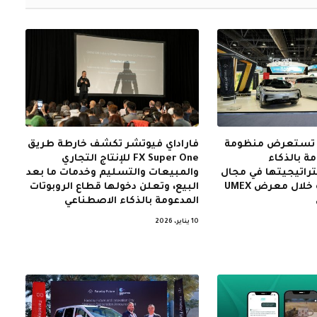
ر تستعرض منظومة
فاراداي فيوتشر تكشف خارطة طريق
ة بالذكاء
FX Super One للإنتاج التجاري
راتيجيتها في مجال
والمبيعات والتسليم وخدمات ما بعد
الروبوتات الذكية خلال معرض UMEX
البيع، وتعلن دخولها قطاع الروبوتات
المدعومة بالذكاء الاصطناعي
10 يناير، 2026