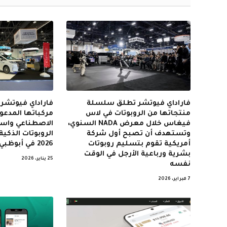
فاراداي فيوتشر تطلق سلسلة
فاراداي فيوتش
منتجاتها من الروبوتات في لاس
مركباتها المدعوم
فيغاس خلال معرض NADA السنوي،
الاصطناعي واست
وتستهدف أن تصبح أول شركة
أمريكية تقوم بتسليم روبوتات
2026 في أبوظبي
بشرية ورباعية الأرجل في الوقت
25 يناير، 2026
نفسه
7 فبراير، 2026