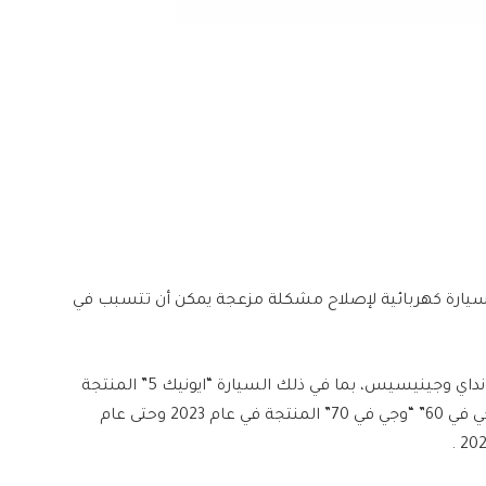
ا هيونداي وكيا استدعاء أكثر من 208 آلاف سيارة كهربائية لإصلاح مشكلة مزعجة يمكن أن تتسبب في
وتشمل عملية الاستدعاء أكثر من 145 ألف سيارة هيونداي وجينيسيس، بما في ذلك السيارة “ايونيك 5” المنتجة
في عام 2022 وحتى عام 2024 والسيارة “ايونيك 6″ و”جي في 60” “وجي في 70” المنتجة في عام 2023 وحتى عام