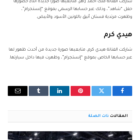
شاركت الفنانة ملك أحمد زاهر، متابعيها صورًا جديدة أثناء حضورها
حفل “شاهد”، وذلك عبر حسابها الرسمي بموقع “إنستجرام”،
وظهرت مرتدية فستان أنيق باللونين الأسود والأبيض.
هيدي كرم
شاركت الفنانة هيدي كرم، متابعيها صورة جديدة من أحدث ظهور لها
عبر حسابها الخاص بموقع “إنستجرام”، وظهرت فيها داخل سيارتها.
فيسبوك
تويتر
بينتيريست
لينكدإن
Tumblr
البريد
الإلكترو
المقالات
ذات الصلة