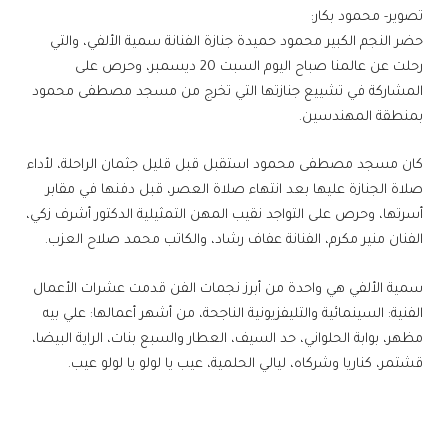
تصوير- محمود بكار:
حضر النجم الكبير محمود حميدة جنازة الفنانة سمية الألفي، والتي
رحلت عن عالمنا صباح اليوم السبت 20 ديسمبر، وحرص على
المشاركة في تشييع جنازتها التي تخرج من مسجد مصطفى محمود
بمنطقة المهندسين.
كان مسجد مصطفى محمود استقبل قبل قليل جثمان الراحلة، لأداء
صلاة الجنازة عليها بعد انتهاء صلاة العصر، قبل دفنها في مقابر
أسرتها، وحرص على التواجد نقيب المهن التمثيلية الدكتور أشرف زكي،
الفنان منير مكرم، الفنانة عفاف رشاد، والكاتب محمد صلاح العزب.
سمية الألفي هي واحدة من أبرز نجمات الفن قدمت عشرات الأعمال
الفنية: السينمائية والتليفزيونية الناجحة، من أشهر أعمالها: علي بيه
مظهر، بوابة الحلواني، حد السيف، العطار والسبع بنات، الراية البيضا،
قشتمر، كناريا وشركاه، ليالي الحلمية، عيب يا لولو يا لولو عيب.