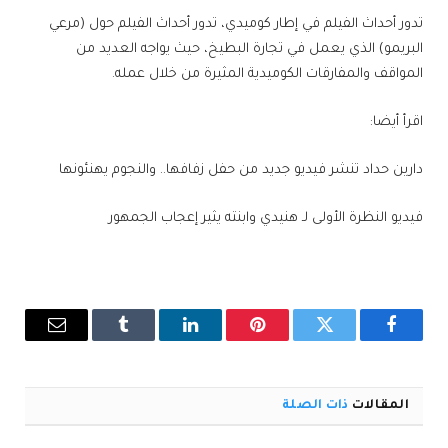
تدور أحداث الفيلم في إطار كوميدي، تدور أحداث الفيلم حول (مرعي
البريمو) الذي يعمل في تجارة البطيخ، حيث يواجه العديد من
المواقف والمفارقات الكوميدية المثيرة من خلال عمله.
اقرأ أيضا:
دارين حداد تنشر فيديو جديد من حفل زفافها.. والنجوم يهنئونها
فيديو النظرة الأولى لـ هنيدي وابنته يثير إعجاب الجمهور
فيسبوك
تويتر
بينتيريست
لينكدإن
Tumblr
البريد
الإلكترو
المقالات
ذات الصلة