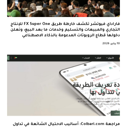
فاراداي فيوتشر تكشف خارطة طريق FX Super One للإنتاج
التجاري والمبيعات والتسليم وخدمات ما بعد البيع، وتعلن
دخولها قطاع الروبوتات المدعومة بالذكاء الاصطناعي
10 يناير، 2026
مراجعة Colbari.com: أساليب الاحتيال الشائعة في تداول