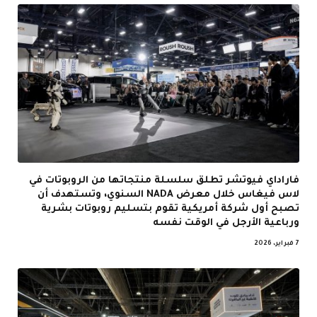
فاراداي فيوتشر تطلق سلسلة منتجاتها من الروبوتات في
لاس فيغاس خلال معرض NADA السنوي، وتستهدف أن
تصبح أول شركة أمريكية تقوم بتسليم روبوتات بشرية
ورباعية الأرجل في الوقت نفسه
7 فبراير، 2026