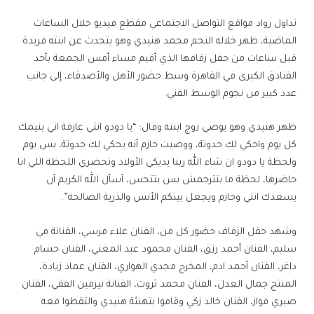
تداول رواد مواقع التواصل الاجتماعي مقطع فيديو خلال الساعات
الماضية، ظهر خلاله النجم محمد هنيدي وهو يتحدث عن ابنته فريدة
قبل ساعات من حفل زفافها الذي أقيم مساء أمس الجمعة بأحد
الفنادق الكبرى في القاهرة وسط حضور الأهل والأصدقاء، إلى جانب
عدد كبير من نجوم الوسط الفني.
ظهر هنيدي وهو يوصي زوج ابنته وقال: “يا دودو انتي عارفة اني بنيمك
كل يوم واحكي لك حدوتة، ووصيت حازم أنه يحكي لك حدوتة، بس يوم
ولحظة يا دودو ان شاء الله ربنا يديكي الأولاد وتحضري اللحظة اللي انا
حاضرها، لحظة ما بتترجمش بس بتتحس، أسأل الله الكريم أن
يسعدك انتي وحازم ويجعل بينكم الأنس والذرية الصالحة”.
وشهد حفل الزفاف حضور كل من، الفنان علاء مرسي، الفنانة مي
سليم، الفنان أحمد رزق، الفنان محمود عبد المغني، الفنان حسام
داغر، الفنان أحمد ادم، المخرج مجدي الهواري، الفنان عماد زيادة،
المنتج جمال العدل، الفنان محمد ثروت، الفنانة نيرمين الفقي، الفنان
صبري فواز، الفنان خالد زكي وقاموا بتهنئة هنيدي والتقطوا معه