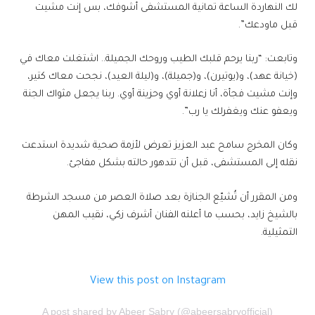
لك النهاردة الساعة تمانية المستشفى أشوفك، بس إنت مشيت
قبل ماودعك”.
وتابعت: “ربنا يرحم قلبك الطيب وروحك الجميلة.. اشتغلت معاك في
(خيانة عهد)، و(يوتيرن)، و(جميلة)، و(ليلة العيد)، نجحت معاك كتير،
وإنت مشيت فجأة، أنا زعلانة أوي وحزينة أوي. ربنا يجعل مثواك الجنة
ويعفو عنك ويغفرلك يا رب”.
وكان المخرج سامح عبد العزيز تعرض لأزمة صحية شديدة استدعت
نقله إلى المستشفى، قبل أن تتدهور حالته بشكل مفاجئ.
ومن المقرر أن تُشيّع الجنازة بعد صلاة العصر من مسجد الشرطة
بالشيخ زايد، بحسب ما أعلنه الفنان أشرف زكي، نقيب المهن
التمثيلية.
View this post on Instagram
A post shared by Abeer Sabry (@abeersabryofficial)