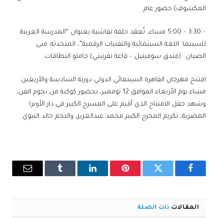
المكشوف) حضور عام.
– 3:30 – 5:00 مساء، تُعقد حلقة نقاشية بعنوان “المدرسة العربية
للسينما: اللغة السينمائية والتقنيات الرقمية”، المتحدثة: منى
الصبان.. (فندق سوفيتيل – قاعة نفرتيتي) حاملو البطاقات.
افتتح مهرجان القاهرة السينمائي الدولي دورته السادسة والأربعين
مساء يوم الأربعاء الموافق 12 نوفمبر، بحضور كوكبة من نجوم الفن،
وشهد حفل الافتتاح الذي أقيم على المسرح الكبير في دار الأوبرا
المصرية، تكريم المخرج الكبير محمد عبدالعزيز، والنجم خالد النبوي.
فيسبوك
تويتر
بينتيريست
لينكدإن
Tumblr
البريد
الإلكترو
المقالات
ذات الصلة