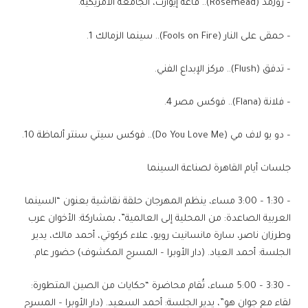
– روزمد (Rosemead).. قاعة إيوارت، الجامعة الأمريكية.
– حمقى على النار (Fools on Fire).. سينما الزمالك 1.
– تدفق (Flush).. مركز الإبداع الفني.
– فلانة (Flana).. فوكس مصر 4.
– دو يو لاف مي (Do You Love Me).. فوكس سيتي سنتر ألماظة 10.
جلسات أيام القاهرة لصناعة السينما
– 1:30 – 3:00 مساء، ينظم المهرجان حلقة نقاشية بعنون “السينما
العربية الصاعدة: من المحلية إلى العالمية”، بمشاركة: الأخوان عرب
وطرزان ناصر، سارة مانسانيت رويو، علاء كركوتي، أحمد مالك، يدير
الجلسة: أحمد العياد. (دار الأوبرا – المسرح المكشوف) حضور عام.
– 3:30 – 5:00 مساء، تُقام محاضرة “حكايات من الصين المتطورة:
لقاء مع جوان هو”، يدير الجلسة: أحمد السعيد. (دار الأوبرا – المسرح