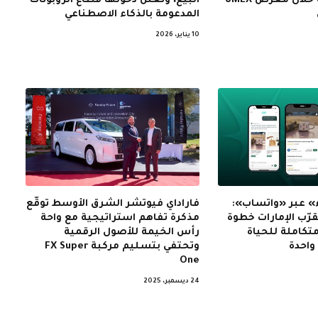
الروبوتات الذكية خلال معرض UMEX
البيع، وتعلن دخولها قطاع الروبوتات
المدعومة بالذكاء الاصطناعي
10 يناير، 2026
» عبر «واتساب»:
فاراداي فيوتشر الشرق الأوسط توقّع
ّب الإمارات خطوة
مذكرة تفاهم استراتيجية مع واحة
متكاملة للحياة
رأس الخيمة للأصول الرقمية
واحدة
وتحتفي بتسليم مركبة FX Super
One
24 ديسمبر، 2025