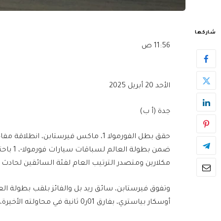
شاركها
11:56 ص
الأحد 20 أبريل 2025
جدة (أ ب)
حقق بطل الفورمولا 1، ماكس فيرستابن، 
ضمن بطول
مكلارين ومتصدر الترتيب العام لفئة السائقين لحادث 
وتفوق فيرستابن، سائق ريد بل والفائز بلقب بطولة الع
أوسكار بياستري، بفارق 01ر0 ثانية في محاولته الأخيرة، لينطلق من المركز الأول في السباق السعودي غدا الأحد