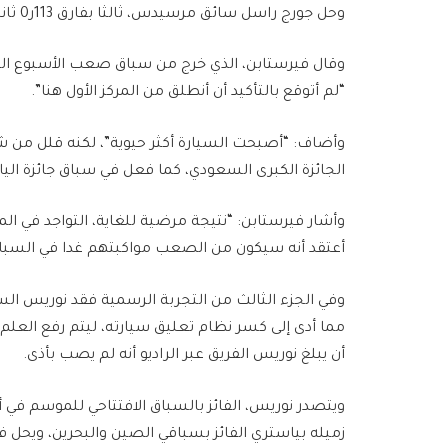
وحل جورج راسل سائق مرسيدس، ثالثا بفارق 113ر0 ثانية عن المتصدر.
وقال فيرستابن، الذي خرج من سباق صعب الأسبوع ال
“لم أتوقع بالتأكيد أن أنطلق من المركز الأول هنا”.
وأضاف: “أصبحت السيارة أكثر حيوية”، لكنه قلل من شأن
الجائزة الكبرى السعودي، كما فعل في سباق جائزة الياب
وأشار فيرستابن: “نتيجة مرضية للغاية، التواجد في الم
أعتقد أنه سيكون من الصعب مواكبتهم غدا في السباق
وفي الجزء الثالث من التجربة الرسمية فقد نوريس ا
مما أدى إلى كسر نظام تعليق سيارته، ليتم رفع العلم ا
أن يبلغ نوريس الفريق عبر الراديو أنه لم يصب بأذى.
ويتصدر نوريس، الفائز بالسباق الافتتاحي للموسم في أس
زميله بياستري الفائز بسباقي الصين والبحرين، ويحل فير