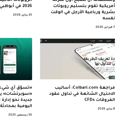
وتستهدف أن تصبح أول شركة
أمريكية تقوم بتسليم روبوتات
2026 في أبوظبي
بشرية ورباعية الأرجل في الوقت
25 يناير، 2026
نفسه
7 فبراير، 2026
مراجعة Colbari.com: أساليب
«تسوّق أي شيء
الاحتيال الشائعة في تداول عقود
«سوبرتشات» يقر
الفروقات CFDs
جديدة نحو إدارة 
اليومية بمحادثة 
8 يناير، 2026
30 ديسمبر، 2025