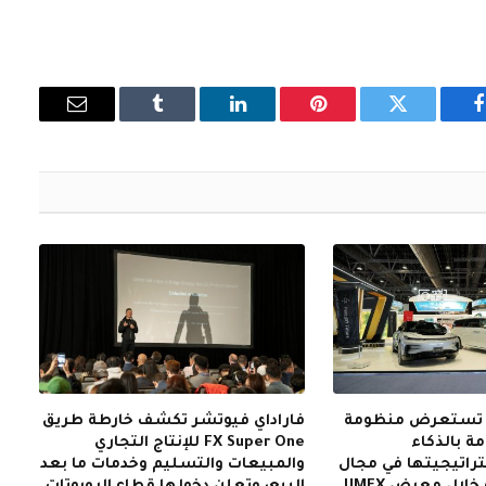
فيسبوك
تويتر
بينتيريست
لينكدإن
Tumblr
البريد
الإلكتروني
ر تستعرض منظومة
فاراداي فيوتشر تكشف خارطة طريق
ة بالذكاء
FX Super One للإنتاج التجاري
راتيجيتها في مجال
والمبيعات والتسليم وخدمات ما بعد