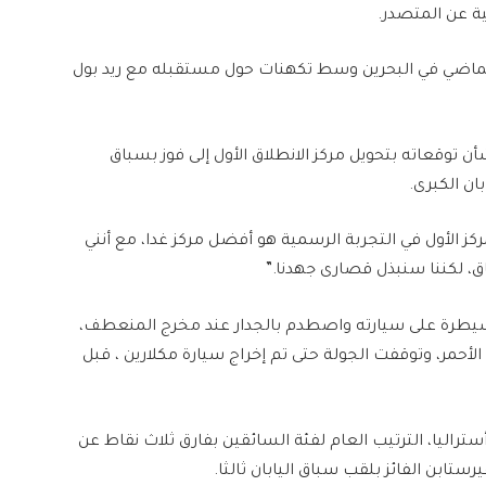
ماضي في البحرين وسط تكهنات حول مستقبله مع ريد بول
 توقعاته بتحويل مركز الانطلاق الأول إلى فوز بسباق
ان الكبرى.
ركز الأول في التجربة الرسمية هو أفضل مركز غدا، مع أنني
، لكننا سنبذل قصارى جهدنا.”
لسيطرة على سيارته واصطدم بالجدار عند مخرج المنعطف،
لأحمر، وتوقفت الجولة حتى تم إخراج سيارة مكلارين ، قبل
تراليا، الترتيب العام لفئة السائقين بفارق ثلاث نقاط عن
ستابن الفائز بلقب سباق اليابان ثالثا.