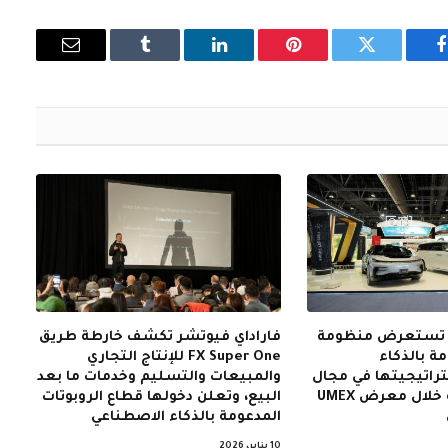
فيسبوك
تويتر
بينتيريست
لينكدإن
Tumblr
البريد
الإلكتروني
ر تستعرض منظومة
فاراداي فيوتشر تكشف خارطة طريق
ة بالذكاء
FX Super One للإنتاج التجاري
راتيجيتها في مجال
والمبيعات والتسليم وخدمات ما بعد
الروبوتات الذكية خلال معرض UMEX
البيع، وتعلن دخولها قطاع الروبوتات
المدعومة بالذكاء الاصطناعي
10 يناير، 2026