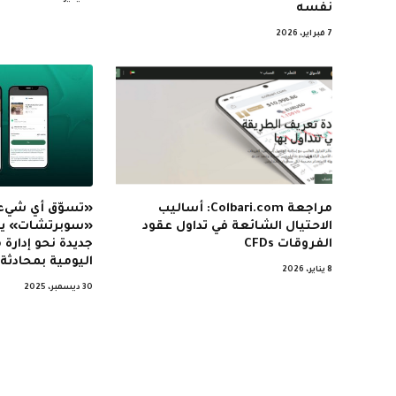
نفسه
7 فبراير، 2026
مراجعة Colbari.com: أساليب
«تسوّق أي شيء
الاحتيال الشائعة في تداول عقود
«سوبرتشات» يقر
الفروقات CFDs
جديدة نحو إدارة 
اليومية بمحادثة 
8 يناير، 2026
30 ديسمبر، 2025