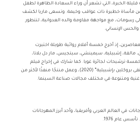
 قليلة الخبرة، التي تشعر أن وراء السعادة الظاهرة لطفل
المدرسة، تكمن مأساة خطيرة ذات عواقب وخيمة. وتسعى ماريا لكشف
ى رسومات، مع مواجهة مقاومة والده العدوانية، لتتطور
 والحس الإنساني.
لمعاصرين، إذ أخرج خمسة أفلام روائية طويلة اختيرت
 مالقة، إشبيلية، سيمينشي، سيتجيس، مار دل بلاتا،
خمسة ترشيحات لجائزة غويا. كما شارك في إخراج فيلم
الرسوم المتحركة “أوزي” (2016)، وكتب فيلم “عندما التقى بروكلين بإشبيلية” (2020)، وعمل منتجًا منفذًا لأكثر من
انات في العالم العربي وأفريقيا، وأحد أبرز المهرجانات