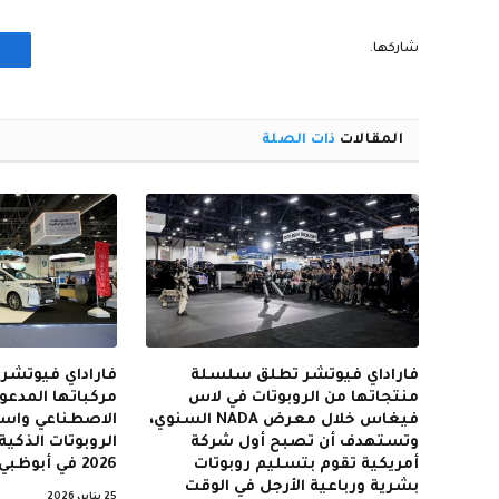
شاركها.
المقالات
ذات الصلة
فاراداي فيوتشر تطلق سلسلة
فاراداي فيوتش
منتجاتها من الروبوتات في لاس
مركباتها المدعوم
فيغاس خلال معرض NADA السنوي،
الاصطناعي واست
وتستهدف أن تصبح أول شركة
أمريكية تقوم بتسليم روبوتات
2026 في أبوظبي
بشرية ورباعية الأرجل في الوقت
25 يناير، 2026