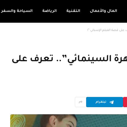
المال والأعمال
التقنية
الرياضة
السياحة والسفر
على قصة الفيلم الإسباني “ا
رة السينمائي”.. تعرف على
تيلقرام