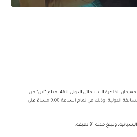
يعرض اليوم السبت 15 نوفمبر في إطار عروض الجالا بمهرجان القاهرة السينمائي الدولي الـ46، فيلم “ابن” من
إخراج ناتشو لاكاسا، في عرضه العالمي الأول ضمن المسابقة الدولية، وذلك في تمام الساعة 9:00 مساءً على
ية، وتبلغ مدته 91 دقيقة.