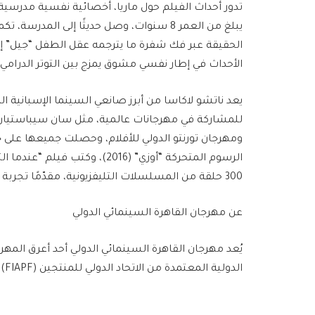
تدور أحداث الفيلم حول ماريا، أخصائية نفسية مدرسية
يبلغ من العمر 8 سنوات، وصل حديثًا إلى 
الحقيقة عبر فك شفرة ما يترجمه عقل الطفل “جيل” إل
الأحداث في إطار نفسي مشوق يمزج بين التوتر الدرامي
يعد ناتشو لاكاسا من أبرز صانعي السينما الإسبانية ا
للمشاركة في مهرجانات عالمية، مثل سان سيباستيان،
ومهرجان تورنتو الدولي للأفلام، وحصلت جميعها على 
300 حلقة من المسلسلات التليفزيونية، مقدّمًا تجربة غنية ومتنوعة في مختلف مجالات صناعة السينما.
عن مهرجان القاهرة السينمائي الدولي
يُعد مهرجان القاهرة السينمائي الدولي أحد أعرق المهرج
الدولية المعتمدة من الاتحاد الدولي للمنتجين (FIAPF). تأسس عام 1976.